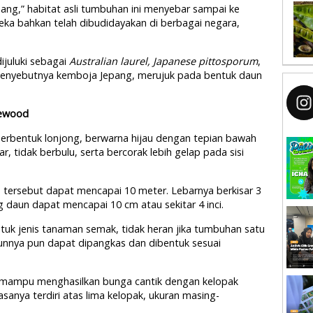
ang,” habitat asli tumbuhan ini menyebar sampai ke
eka bahkan telah dibudidayakan di berbagai negara,
dijuluki sebagai
Australian laurel, Japanese pittosporum
,
menyebutnya kemboja Jepang, merujuk pada bentuk daun
sewood
berbentuk lonjong, berwarna hijau dengan tepian bawah
ar, tidak berbulu, serta bercorak lebih gelap pada sisi
an tersebut dapat mencapai 10 meter. Lebarnya berkisar 3
 daun dapat mencapai 10 cm atau sekitar 4 inci.
tuk jenis tanaman semak, tidak heran jika tumbuhan satu
aunnya pun dapat dipangkas dan dibentuk sesuai
 mampu menghasilkan bunga cantik dengan kelopak
sanya terdiri atas lima kelopak, ukuran masing-