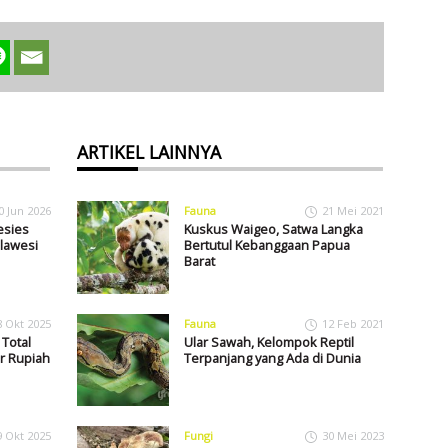
ARTIKEL LAINNYA
0 Jun 2026
Fauna
21 Mei 2021
esies
Kuskus Waigeo, Satwa Langka
lawesi
Bertutul Kebanggaan Papua
Barat
8 Okt 2025
Fauna
12 Feb 2021
 Total
Ular Sawah, Kelompok Reptil
ar Rupiah
Terpanjang yang Ada di Dunia
9 Okt 2025
Fungi
30 Mei 2023