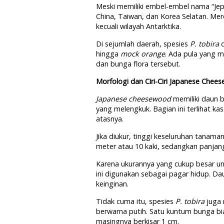
Meski memiliki embel-embel nama “Jep
China, Taiwan, dan Korea Selatan. Mer
kecuali wilayah Antarktika.
Di sejumlah daerah, spesies
P. tobira
hingga
mock orange
. Ada pula yang 
dan bunga flora tersebut.
Morfologi dan Ciri-Ciri Japanese Chee
Japanese cheesewood
memiliki daun 
yang melengkuk. Bagian ini terlihat kas
atasnya.
Jika diukur, tinggi keseluruhan tanam
meter atau 10 kaki, sedangkan panjang
Karena ukurannya yang cukup besar un
ini digunakan sebagai pagar hidup. D
keinginan.
Tidak cuma itu, spesies
P. tobira
juga
berwarna putih. Satu kuntum bunga bia
masingnya berkisar 1 cm.