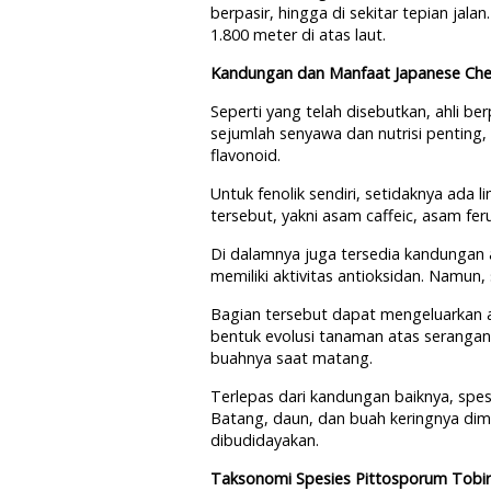
berpasir, hingga di sekitar tepian jal
1.800 meter di atas laut.
Kandungan dan Manfaat Japanese Ch
Seperti yang telah disebutkan, ahli b
sejumlah senyawa dan nutrisi penting, 
flavonoid.
Untuk fenolik sendiri, setidaknya ada 
tersebut, yakni asam caffeic, asam fe
Di dalamnya juga tersedia kandungan ab
memiliki aktivitas antioksidan. Namun,
Bagian tersebut dapat mengeluarkan 
bentuk evolusi tanaman atas seranga
buahnya saat matang.
Terlepas dari kandungan baiknya, spe
Batang, daun, dan buah keringnya dim
dibudidayakan.
Taksonomi Spesies Pittosporum Tobi