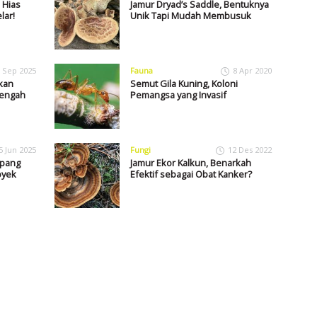
 Hias
Jamur Dryad’s Saddle, Bentuknya
lar!
Unik Tapi Mudah Membusuk
 Sep 2025
Fauna
8 Apr 2020
kan
Semut Gila Kuning, Koloni
Tengah
Pemangsa yang Invasif
5 Jun 2025
Fungi
12 Des 2022
epang
Jamur Ekor Kalkun, Benarkah
oyek
Efektif sebagai Obat Kanker?