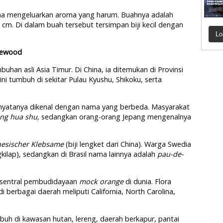
ena mengeluarkan aroma yang harum. Buahnya adalah
 cm. Di dalam buah tersebut tersimpan biji kecil dengan
Lo
esewood
han asli Asia Timur. Di China, ia ditemukan di Provinsi
ni tumbuh di sekitar Pulau Kyushu, Shikoku, serta
nyatanya dikenal dengan nama yang berbeda. Masyarakat
ong hua shu,
sedangkan orang-orang Jepang mengenalnya
nesischer Klebsame
(biji lengket dari China). Warga Swedia
ilap), sedangkan di Brasil nama lainnya adalah
pau-de-
u sentral pembudidayaan
mock orange
di dunia. Flora
di berbagai daerah meliputi California, North Carolina,
buh di kawasan hutan, lereng, daerah berkapur, pantai