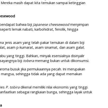
an. Mereka masih dapat kita temukan sampai ketinggian
eesewood
erpendapat bahwa biji
Japanese cheesewood
menyimpan
seperti lemak nabati, karbohidrat, fenolik, hingga
lima jenis asam yang telah pakar temukan di dalam biji
rulat, asam p-kumarat, asam sinamat, dan asam galat.
u yang tinggi. Bahkan, minyak esensialnya disinyalir
 sayangnya biji
tobera
memang bukan untuk dikonsumsi.
aroma busuk jika permukaannya pecah. Ini merupakan
n mangsa, sehingga tidak ada yang dapat memakan
sies
P. tobira
dikenal memiliki nilai ekonomis yang tinggi.
anfaatkan sebagai rangkaian bunga, sehingga layak untuk
ra