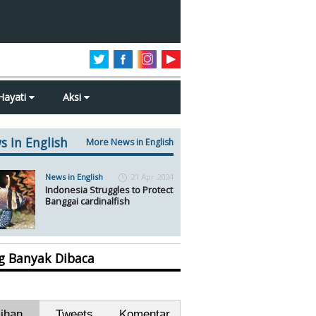
Hayati
Aksi
s In English
More News in English
News in English
21 Apr 2024
Indonesia Struggles to Protect
Banggai cardinalfish
ng Banyak Dibaca
lihan
Tweets
Komentar