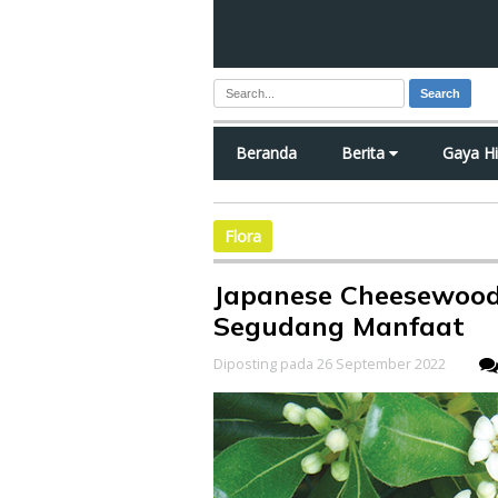
Search
Beranda
Berita
Gaya H
Flora
Japanese Cheesewoo
Segudang Manfaat
Diposting pada 26 September 2022