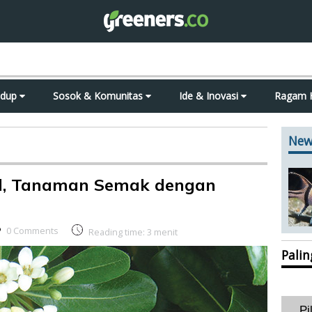
idup
Sosok & Komunitas
Ide & Inovasi
Ragam 
New
d, Tanaman Semak dengan
0 Comments
Reading time:
3
menit
Pali
Pi