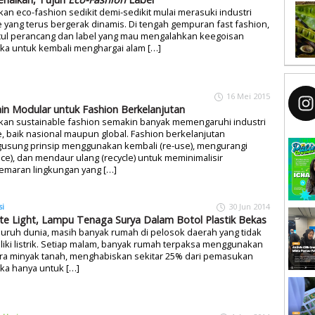
an eco-fashion sedikit demi-sedikit mulai merasuki industri
yang terus bergerak dinamis. Di tengah gempuran fast fashion,
ul perancang dan label yang mau mengalahkan keegoisan
ka untuk kembali menghargai alam […]
16 Mei 2015
in Modular untuk Fashion Berkelanjutan
kan sustainable fashion semakin banyak memengaruhi industri
 baik nasional maupun global. Fashion berkelanjutan
usung prinsip menggunakan kembali (re-use), mengurangi
ce), dan mendaur ulang (recycle) untuk meminimalisir
emaran lingkungan yang […]
si
30 Jun 2014
nite Light, Lampu Tenaga Surya Dalam Botol Plastik Bekas
luruh dunia, masih banyak rumah di pelosok daerah yang tidak
iki listrik. Setiap malam, banyak rumah terpaksa menggunakan
era minyak tanah, menghabiskan sekitar 25% dari pemasukan
ka hanya untuk […]