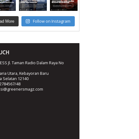
Follow on Instagram
ad More
OUCH
SS Jl. Taman Radio Dalam Raya No
ria Utara, Kebayoran Baru
ta Selatan 12140
2784567/48
ksi@greenersmagz.com