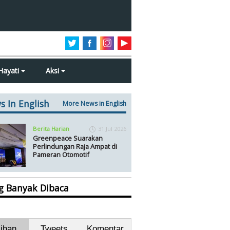
Hayati
Aksi
s In English
More News in English
Berita Harian
31 Jul 2026
Greenpeace Suarakan
Perlindungan Raja Ampat di
Pameran Otomotif
ng Banyak Dibaca
lihan
Tweets
Komentar