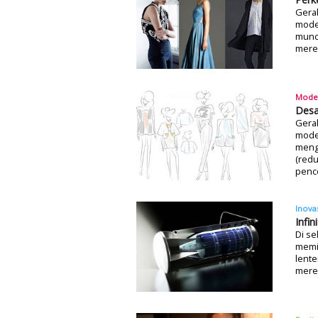
Gerak
mode 
munc
mere
Mode
Desa
Gera
mode,
meng
(redu
penc
Inova
Infi
Di se
memil
lent
mere