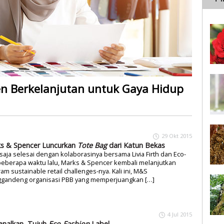
en Berkelanjutan untuk Gaya Hidup
29 Okt 2015
s & Spencer Luncurkan
Tote Bag
dari Katun Bekas
saja selesai dengan kolaborasinya bersama Livia Firth dan Eco-
eberapa waktu lalu, Marks & Spencer kembali melanjutkan
am sustainable retail challenges-nya. Kali ini, M&S
gandeng organisasi PBB yang memperjuangkan […]
4 Jul 2015
enalkan, Tujuh
Eco-Fashion
Label