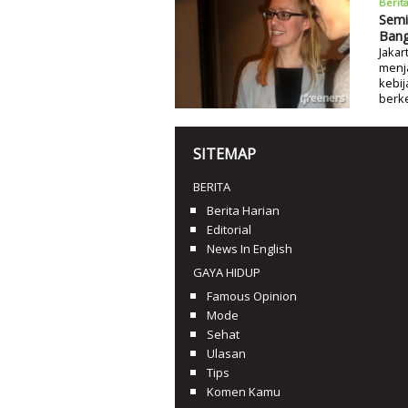
Berit
Semi
Bang
Jaka
menj
kebi
berke
SITEMAP
BERITA
Berita Harian
Editorial
News In English
GAYA HIDUP
Famous Opinion
Mode
Sehat
Ulasan
Tips
Komen Kamu