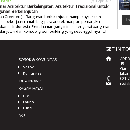
a Harian
1 Apr 2014
nar Arsitektur Berkelanjutan; Arsitektur Tradisional untuk
unan Berkelanjutan
rta (Greeners) – Bangunan berkelanjutan nampaknya masih
Lo
adi pekerjaan rumah bagi para arsitek maupun pemangku
jakan di Indonesia. Pemahaman yang minim mengenai bangunan
lanjutan dan konsep ‘green building’ yang sesungguhnya […]
GET IN T
ADDRE
SOSOK & KOMUNITAS
15
Sosok
Ganda
Komunitas
Jakar
021-7
IDE & INOVASI
reda
RAGAM HAYATI
Flora
Fauna
Fungi
AKSI