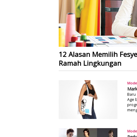
12 Alasan Memilih Fesy
Ramah Lingkungan
Mode
Mark
Baru 
Age b
progr
meng
Mode
Perk