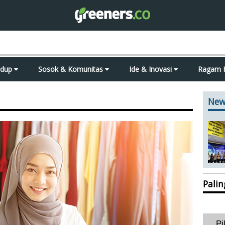
idup
Sosok & Komunitas
Ide & Inovasi
Ragam 
New
Pali
Pi