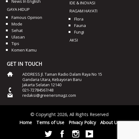
News In English
IDE & INOVASI
GAYA HIDUP
RAGAM HAYATI
Famous Opinion
Flora
Mode
Fauna
Sehat
Fungi
Ulasan
AKSI
Tips
Komen Kamu
GET IN TOUCH
ADDRESS Jl. Taman Radio Dalam Raya No 15
Gandaria Utara, Kebayoran Baru
Jakarta Selatan 12140
021-72784567/48
redaksi@greenersmagz.com
© Copyright 2026, All Rights Reserved
Home
Terms of Use
Privacy Policy
About Us