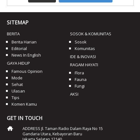
SITEMAP
BERITA
SOSOK & KOMUNITAS
Berita Harian
Sosok
Editorial
Komunitas
News In English
IDE & INOVASI
GAYA HIDUP
RAGAM HAYATI
Famous Opinion
Flora
Mode
Fauna
Sehat
Fungi
Ulasan
AKSI
Tips
Komen Kamu
GET IN TOUCH
ADDRESS Jl. Taman Radio Dalam Raya No 15
Gandaria Utara, Kebayoran Baru
Jakarta Selatan 12140