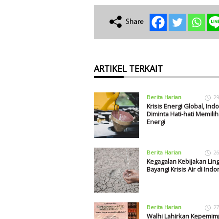
ARTIKEL TERKAIT
Berita Harian
29
Krisis Energi Global, Ind
Diminta Hati-hati Memilih
Energi
Berita Harian
26
Kegagalan Kebijakan Li
Bayangi Krisis Air di Indo
Berita Harian
27
Walhi Lahirkan Kepemim