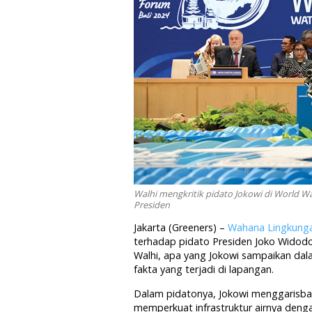
Walhi mengkritik pidato Jokowi di World Wa
Presiden
Jakarta (Greeners) –
Wahana Lingkunga
terhadap pidato Presiden Joko Widodo
Walhi,
apa
yang
Jokowi sampaikan
dal
fakta
yang
terjadi
di
lapangan.
Dalam pidatonya, Jokowi menggarisbaw
memperkuat infrastruktur airnya deng