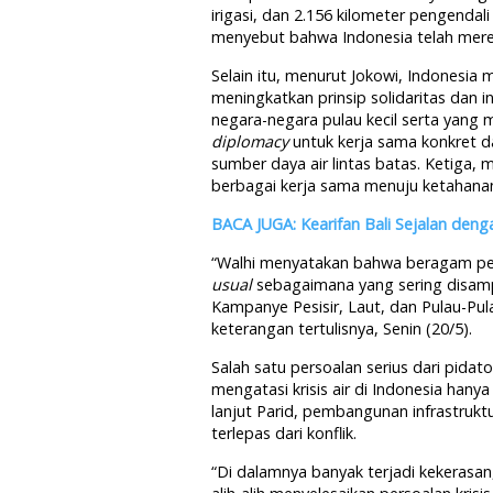
irigasi, dan 2.156 kilometer pengenda
menyebut bahwa Indonesia telah merehab
Selain itu, menurut Jokowi, Indonesia 
meningkatkan prinsip solidaritas dan i
negara-negara pulau kecil serta yang
diplomacy
untuk kerja sama konkret d
sumber daya air lintas batas. Ketiga
berbagai kerja sama menuju ketahanan 
BACA JUGA: Kearifan Bali Sejalan de
“Walhi menyatakan bahwa beragam per
usual
sebagaimana yang sering disamp
Kampanye Pesisir, Laut, dan Pulau-Pul
keterangan tertulisnya, Senin (20/5).
Salah satu persoalan serius dari pidat
mengatasi krisis air di Indonesia han
lanjut Parid, pembangunan infrastruk
terlepas dari konflik.
“Di dalamnya banyak terjadi kekerasa