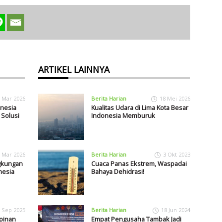
ARTIKEL LAINNYA
 Mar 2026
Berita Harian
18 Mei 2026
onesia
Kualitas Udara di Lima Kota Besar
 Solusi
Indonesia Memburuk
 Mar 2026
Berita Harian
3 Okt 2023
ngkungan
Cuaca Panas Ekstrem, Waspadai
nesia
Bahaya Dehidrasi!
 Sep 2025
Berita Harian
18 Jun 2024
pinan
Empat Pengusaha Tambak Jadi