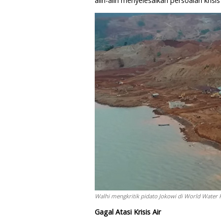
alih-alih menyelesaikan persoalan krisis
Walhi mengkritik pidato Jokowi di World Water F
Gagal Atasi Krisis Air