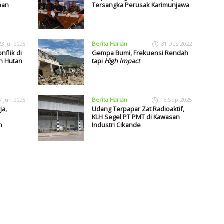
nan
Tersangka Perusak Karimunjawa
23 Jul 2025
Berita Harian
31 Des 2022
nflik di
Gempa Bumi, Frekuensi Rendah
n Hutan
tapi
High Impact
7 Jun 2025
Berita Harian
16 Sep 2025
ja,
Udang Terpapar Zat Radioaktif,
KLH Segel PT PMT di Kawasan
n
Industri Cikande