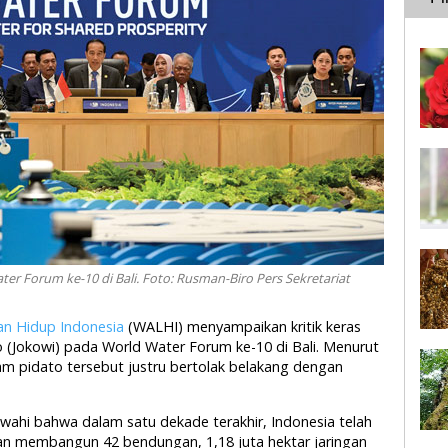
ter Forum ke-10 di Bali. Foto: Rusman-Biro Pers Sekretariat
n Hidup Indonesia
(WALHI) menyampaikan kritik keras
 (Jokowi) pada World Water Forum ke-10 di Bali. Menurut
am
pidato
tersebut
justru
bertolak
belakang
dengan
ahi bahwa dalam satu dekade terakhir, Indonesia telah
an membangun 42 bendungan, 1,18 juta hektar jaringan