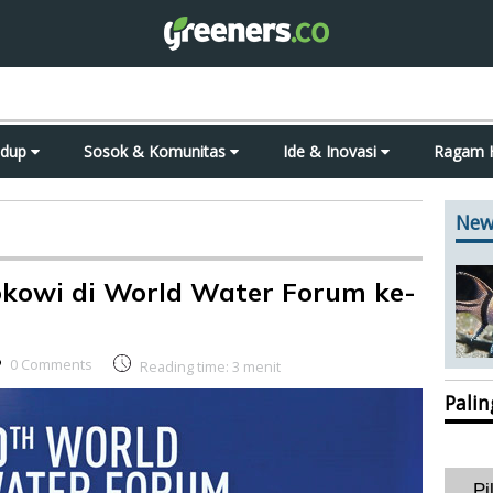
idup
Sosok & Komunitas
Ide & Inovasi
Ragam 
New
Jokowi di World Water Forum ke-
0 Comments
Reading time:
3
menit
Pali
Pi