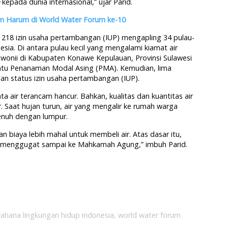
e
kepada dunia internasional,” ujar Parid.
um Harum di World Water Forum ke-10
 218 izin usaha pertambangan (IUP) mengapling 34 pulau-
nesia. Di antara pulau kecil yang mengalami kiamat air
wonii di Kabupaten Konawe Kepulauan, Provinsi Sulawesi
 satu Penanaman Modal Asing (PMA). Kemudian, lima
 status izin usaha pertambangan (IUP).
a air terancam hancur. Bahkan, kualitas dan kuantitas air
. Saat hujan turun, air yang mengalir ke rumah warga
enuh dengan lumpur.
biaya lebih mahal untuk membeli air. Atas dasar itu,
menggugat sampai ke Mahkamah Agung,” imbuh Parid.
ahana lingkungan hidup indonesia
,
world water forum