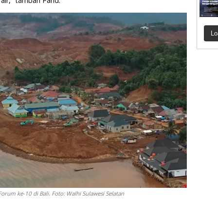
 air,” tambah Parid.
Lo
orum ke-10 di Bali. Foto: Walhi Sulawesi Selatan