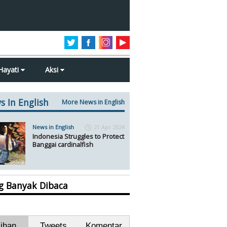
Hayati
Aksi
s In English
More News in English
News in English
21 Apr 2024
Indonesia Struggles to Protect
Banggai cardinalfish
ng Banyak Dibaca
lihan
Tweets
Komentar