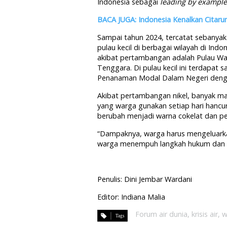
Indonesia sebagai
leading by exampl
BACA JUGA: Indonesia Kenalkan Citar
Sampai tahun 2024, tercatat sebanyak
pulau kecil di berbagai wilayah di Indo
akibat pertambangan adalah Pulau Wa
Tenggara. Di pulau kecil ini terdapat
Penanaman Modal Dalam Negeri dengan
Akibat pertambangan nikel, banyak mat
yang warga gunakan setiap hari hancur
berubah menjadi warna cokelat dan p
“Dampaknya, warga harus mengeluarkan 
warga menempuh langkah hukum dan 
Penulis: Dini Jembar Wardani
Editor: Indiana Malia
Forum air dunia
,
krisis air
,
w