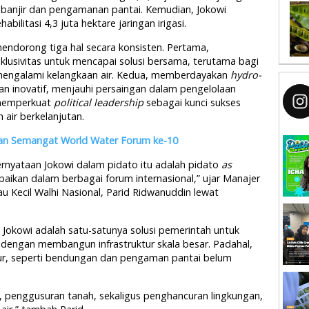
li banjir dan pengamanan pantai. Kemudian, Jokowi
ilitasi 4,3 juta hektare jaringan irigasi.
mendorong tiga hal secara konsisten. Pertama,
nklusivitas untuk mencapai solusi bersama, terutama bagi
 mengalami kelangkaan air. Kedua, memberdayakan
hydro-
an inovatif, menjauhi persaingan dalam pengelolaan
, memperkuat
political leadership
sebagai kunci sukses
air berkelanjutan.
ngan Semangat World Water Forum ke-10
nyataan Jokowi dalam pidato itu adalah pidato
as
aikan dalam berbagai forum internasional,” ujar Manajer
au Kecil Walhi Nasional, Parid Ridwanuddin lewat
o Jokowi adalah satu-satunya solusi pemerintah untuk
ya dengan membangun infrastruktur skala besar. Padahal,
tur, seperti bendungan dan pengaman pantai belum
n, penggusuran tanah, sekaligus penghancuran lingkungan,