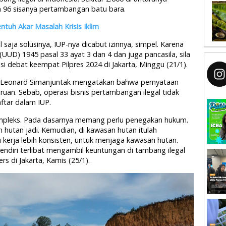
 96 sisanya pertambangan batu bara.
uh Akar Masalah Krisis Iklim
saja solusinya, IUP-nya dicabut izinnya, simpel. Karena
UD) 1945 pasal 33 ayat 3 dan 4 dan juga pancasila, sila
si debat keempat Pilpres 2024 di Jakarta, Minggu (21/1).
Leonard Simanjuntak mengatakan bahwa pernyataan
ruan. Sebab, operasi bisnis pertambangan ilegal tidak
aftar dalam IUP.
kompleks. Pada dasarnya memang perlu penegakan hukum.
 hutan jadi. Kemudian, di kawasan hutan itulah
kerja lebih konsisten, untuk menjaga kawasan hutan.
ndiri terlibat mengambil keuntungan di tambang ilegal
rs di Jakarta, Kamis (25/1).