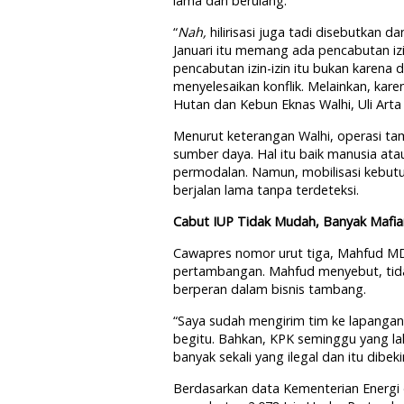
lama dan berulang.
“
Nah,
hilirisasi juga tadi disebutkan d
Januari itu memang ada pencabutan izi
pencabutan izin-izin itu bukan karen
menyelesaikan konflik. Melainkan, kar
Hutan dan Kebun Eknas Walhi, Uli Arta
Menurut keterangan Walhi, operasi 
sumber daya. Hal itu baik manusia atau
permodalan. Namun, mobilisasi kebutuh
berjalan lama tanpa terdeteksi.
Cabut IUP Tidak Mudah, Banyak Mafi
Cawapres nomor urut tiga, Mahfud MD
pertambangan. Mahfud menyebut, tid
berperan dalam bisnis tambang.
“S
aya sudah mengirim tim ke lapangan
begitu. Bahkan, KPK seminggu yang la
banyak sekali yang ilegal dan itu dibe
Berdasarkan data Kementerian Energi