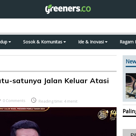
idup
Sosok & Komunitas
Ide & Inovasi
Ragam 
New
u-satunya Jalan Keluar Atasi
0 Comments
Reading time:
4
menit
Pali
Pi