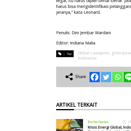
ilegal, itu harus dipilih benar-benar
harus bisa mengidentifikasi pelangga
jeranya,” kata Leonard.
Penulis: Dini Jembar Wardani
Editor: Indiana Malia
debat cawapres
,
greenpeac
indonesia
ARTIKEL TERKAIT
Berita Harian
29
Krisis Energi Global, Ind