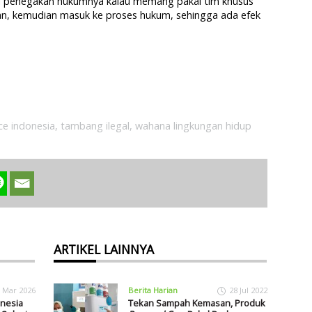
. Jadi penegakan hukumnya kalau memang pakai tim khusus
ran, kemudian masuk ke proses hukum, sehingga ada efek
e indonesia
,
tambang ilegal
,
wahana lingkungan hidup
ARTIKEL LAINNYA
 Mar 2026
Berita Harian
28 Jul 2022
onesia
Tekan Sampah Kemasan, Produk