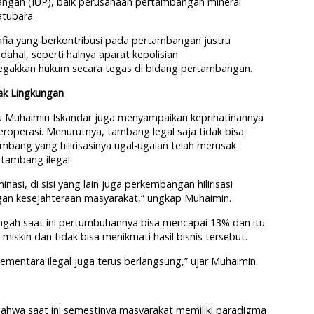
angan (IUP), baik perusahaan pertambangan mineral
tubara.
fia
yang
berkontribusi
pada
pertambangan
justru
dahal
,
seperti
halnya
aparat
kepolisian
egakkan
hukum
secara
tegas
di
bidang
pertambangan.
ak Lingkungan
u Muhaimin Iskandar juga menyampaikan keprihatinannya
roperasi. Menurutnya, tambang legal saja tidak bisa
bang yang hilirisasinya ugal-ugalan telah merusak
tambang ilegal.
si, di sisi yang lain juga perkembangan hilirisasi
gan kesejahteraan masyarakat,” ungkap Muhaimin.
ah saat ini pertumbuhannya bisa mencapai 13% dan itu
miskin dan tidak bisa menikmati hasil bisnis tersebut.
 Sementara ilegal juga terus berlangsung,” ujar Muhaimin.
ahwa saat ini semestinya masyarakat memiliki paradigma