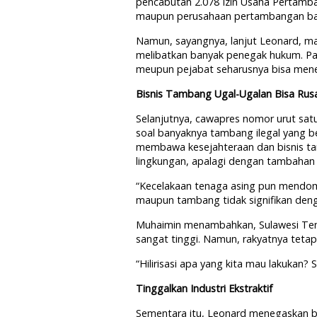
pencabutan 2.078 Izin Usaha Pertamb
maupun perusahaan pertambangan ba
Namun,
sayangnya,
lanjut
Leonard,
ma
melibatkan
banyak
penegak
hukum
.
Pa
meupun
pejabat
seharusnya
bisa
men
Bisnis Tambang Ugal-Ugalan Bisa Rus
Selanjutnya, cawapres nomor urut sat
soal banyaknya tambang ilegal yang be
membawa kesejahteraan dan bisnis tam
lingkungan, apalagi dengan tambahan 
“Kecelakaan tenaga asing pun mendomina
maupun tambang tidak signifikan den
Muhaimin menambahkan, Sulawesi Teng
sangat tinggi. Namun, rakyatnya tetap 
“Hilirisasi apa yang kita mau lakukan?
Tinggalkan Industri Ekstraktif
Sementara itu, Leonard menegaskan b