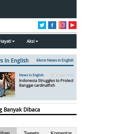
Hayati
Aksi
s In English
More News in English
News in English
21 Apr 2024
Indonesia Struggles to Protect
Banggai cardinalfish
ng Banyak Dibaca
lihan
Tweets
Komentar