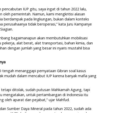
an pencabutan IUP gitu, saya ingat di tahun 2022 lalu,
n oleh pemerintah. Namun, kami mengkritisi alasan
a dia berdampak pada lingkungan, bukan dalam konteks
ena perusahaanya tidak beroperasi,” kata Juru Kampanye
 Siagian.
tambang bagaimanapun akan membutuhkan mobilisasi
 pekerja, alat berat, alat transportasi, bahan kimia, dan
an dengan jumlah yang besar ini nyaris mustahil bisa
anya
 tengah menanggapi pernyataan Gibran soal kasus
ak mudah dalam mencabut IUP karena banyak mafia yang
 tetapi ditolak, sudah putusan Mahkamah Agung, tapi
lu mengatakan, untuk pertambangan di Indonesia itu
king oleh aparat dan pejabat,” ujar Mahfud.
 dan Sumber Daya Mineral pada tahun 2022, sudah ada