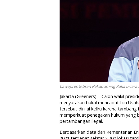
Cawapres Gibran Rakabuming Raka bicara s
Jakarta (Greeners) – Calon wakil pre
menyatakan bakal mencabut Izin Usaha
tersebut dinilai keliru karena tambang i
memperkuat penegakan
hukum
yang b
pertambangan
ilegal
.
Berdasarkan data dari Kementerian E
2021
terdapat sekitar 2.700 lokasi tamb