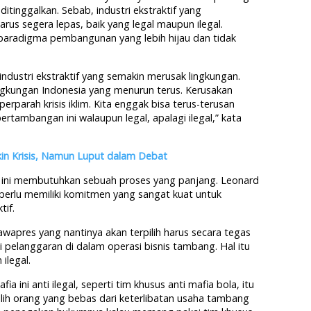
 ditinggalkan. Sebab, industri ekstraktif yang
us segera lepas, baik yang legal maupun ilegal.
paradigma pembangunan yang lebih hijau dan tidak
 industri ekstraktif yang semakin merusak lingkungan.
ingkungan Indonesia yang menurun terus. Kerusakan
erparah krisis iklim. Kita enggak bisa terus-terusan
pertambangan ini walaupun legal, apalagi ilegal,” kata
kin Krisis, Namun Luput dalam Debat
f ini membutuhkan sebuah proses yang panjang. Leonard
erlu memiliki komitmen yang sangat kuat untuk
tif.
wapres yang nantinya akan terpilih harus secara tegas
pelanggaran di dalam operasi bisnis tambang. Hal itu
ilegal.
fia ini anti ilegal, seperti tim khusus anti mafia bola, itu
ilih orang yang bebas dari keterlibatan usaha tambang