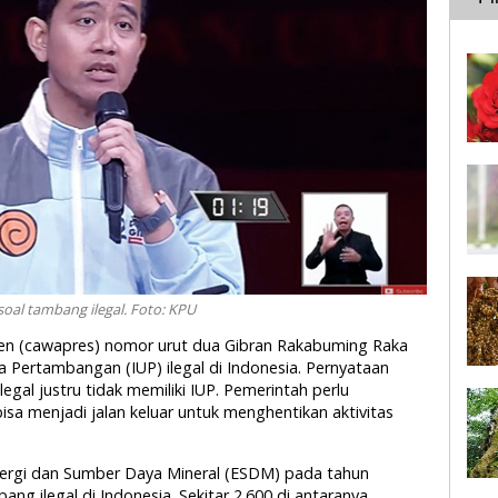
oal tambang ilegal. Foto: KPU
siden (cawapres) nomor urut dua Gibran Rakabuming Raka
 Pertambangan (IUP) ilegal di Indonesia. Pernyataan
legal justru tidak memiliki IUP.
Pemerintah perlu
isa menjadi jalan keluar untuk
menghentikan
aktivitas
nergi dan Sumber Daya Mineral (ESDM) pada tahun
ang ilegal di Indonesia. Sekitar 2.600 di antaranya