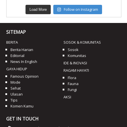
Follow on Instagram
Load More
SITEMAP
BERITA
SOSOK & KOMUNITAS
Berita Harian
Sosok
Editorial
Komunitas
News In English
IDE & INOVASI
GAYA HIDUP
RAGAM HAYATI
Famous Opinion
Flora
Mode
Fauna
Sehat
Fungi
Ulasan
AKSI
Tips
Komen Kamu
GET IN TOUCH