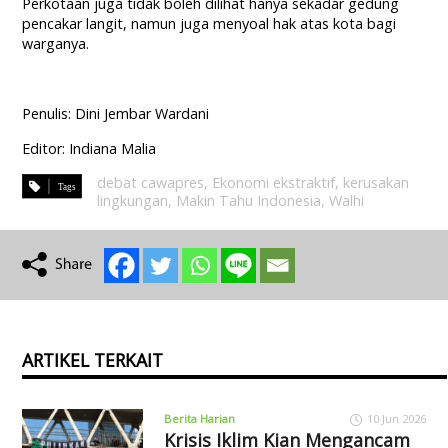
Perkotaan juga tidak boleh dilihat hanya sekadar gedung
pencakar langit, namun juga menyoal hak atas kota bagi
warganya.
Penulis: Dini Jembar Wardani
Editor: Indiana Malia
debat cawapres
,
Ekonomi ekstraktif
,
kerusakan
lingkungan
,
Makin Tahu Indonesia
,
Walhi
ARTIKEL TERKAIT
Berita Harian
10 Jun 2026
Krisis Iklim Kian Mengancam