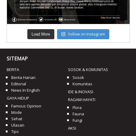
Follow on Instagram
Load More
SITEMAP
BERITA
SOSOK & KOMUNITAS
Berita Harian
Sosok
Editorial
Komunitas
News In English
IDE & INOVASI
GAYA HIDUP
RAGAM HAYATI
Famous Opinion
Flora
Mode
Fauna
Sehat
Fungi
Ulasan
AKSI
Tips