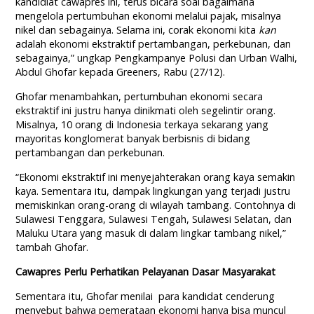
kandidiat cawapres ini, terus bicara soal bagaimana
mengelola pertumbuhan ekonomi melalui pajak, misalnya
nikel dan sebagainya. Selama ini, corak ekonomi kita
kan
adalah ekonomi ekstraktif pertambangan, perkebunan, dan
sebagainya,” ungkap Pengkampanye Polusi dan Urban Walhi,
Abdul Ghofar kepada Greeners, Rabu (27/12).
Ghofar menambahkan, pertumbuhan ekonomi secara
ekstraktif ini justru hanya dinikmati oleh segelintir orang.
Misalnya, 10 orang di Indonesia terkaya sekarang yang
mayoritas konglomerat banyak berbisnis di bidang
pertambangan dan perkebunan.
“Ekonomi ekstraktif ini menyejahterakan orang kaya semakin
kaya. Sementara itu, dampak lingkungan yang terjadi justru
memiskinkan orang-orang di wilayah tambang. Contohnya di
Sulawesi Tenggara, Sulawesi Tengah, Sulawesi Selatan, dan
Maluku Utara yang masuk di dalam lingkar tambang nikel,”
tambah Ghofar.
Cawapres Perlu Perhatikan Pelayanan Dasar Masyarakat
Sementara itu, Ghofar menilai para kandidat cenderung
menyebut bahwa pemerataan ekonomi hanya bisa muncul