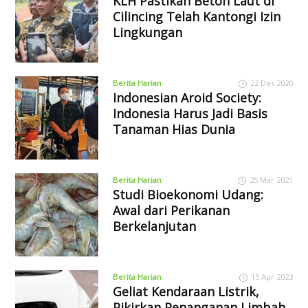
KLH Pastikan Beton Laut di
Cilincing Telah Kantongi Izin
Lingkungan
Berita Harian
22 Des 2020
Indonesian Aroid Society:
Indonesia Harus Jadi Basis
Tanaman Hias Dunia
Berita Harian
25 Mar 2021
Studi Bioekonomi Udang:
Awal dari Perikanan
Berkelanjutan
Berita Harian
15 Apr 2023
Geliat Kendaraan Listrik,
Pikirkan Penanganan Limbah