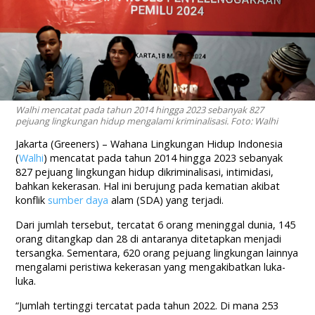
Walhi mencatat pada tahun 2014 hingga 2023 sebanyak 827
pejuang lingkungan hidup mengalami kriminalisasi. Foto: Walhi
Jakarta (Greeners) – Wahana Lingkungan Hidup Indonesia
(
Walhi
)
mencatat pada
tahun
2014
hingga
2023
sebanyak
827
pejuang
lingkungan
hidup
dikriminalisasi,
intimidasi
,
bahkan
kekerasan
.
Hal
ini
berujung
pada
kematian
akibat
konflik
sumber
daya
alam (SDA)
yang
terjadi
.
Dari jumlah tersebut, tercatat 6 orang meninggal dunia, 145
orang ditangkap dan 28 di antaranya ditetapkan menjadi
tersangka. Sementara, 620 orang pejuang lingkungan lainnya
mengalami peristiwa kekerasan yang mengakibatkan luka-
luka.
“Jumlah tertinggi tercatat pada tahun 2022. Di mana 253