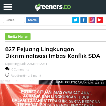
Search
Berita Harian
827 Pejuang Lingkungan
Dikriminalisasi Imbas Konflik SDA
Diposting pada 20 Maret 2024
0 Comments
Reading time:
3
menit