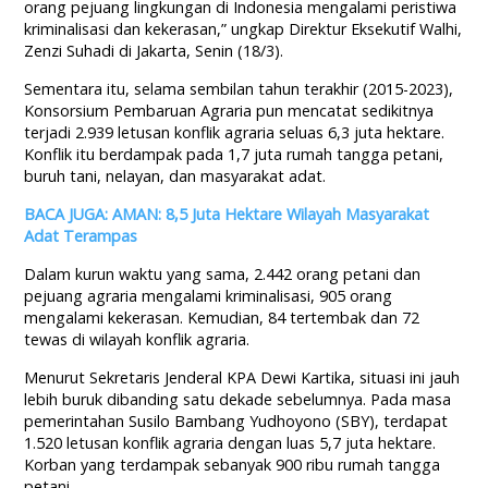
orang pejuang lingkungan di Indonesia mengalami peristiwa
kriminalisasi dan kekerasan,” ungkap Direktur Eksekutif Walhi,
Zenzi Suhadi di Jakarta, Senin (18/3).
Sementara itu, selama sembilan tahun terakhir (2015-2023),
Konsorsium Pembaruan Agraria pun mencatat sedikitnya
terjadi 2.939 letusan konflik agraria seluas 6,3 juta hektare.
Konflik itu berdampak pada 1,7 juta rumah tangga petani,
buruh tani, nelayan, dan masyarakat adat.
BACA JUGA: AMAN: 8,5 Juta Hektare Wilayah Masyarakat
Adat Terampas
Dalam kurun waktu yang sama, 2.442 orang petani dan
pejuang agraria mengalami kriminalisasi, 905 orang
mengalami kekerasan. Kemudian, 84 tertembak dan 72
tewas di wilayah konflik agraria.
Menurut Sekretaris Jenderal KPA Dewi Kartika, situasi ini jauh
lebih buruk dibanding satu dekade sebelumnya. Pada masa
pemerintahan Susilo Bambang Yudhoyono (SBY), terdapat
1.520 letusan konflik agraria dengan luas 5,7 juta hektare.
Korban yang terdampak sebanyak 900 ribu rumah tangga
petani.