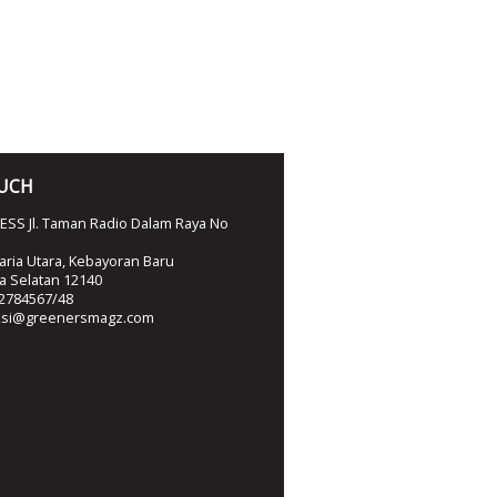
OUCH
SS Jl. Taman Radio Dalam Raya No
ria Utara, Kebayoran Baru
ta Selatan 12140
2784567/48
ksi@greenersmagz.com