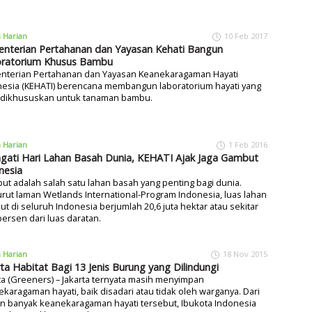
a Harian
10 Feb 2017
nterian Pertahanan dan Yayasan Kehati Bangun
ratorium Khusus Bambu
nterian Pertahanan dan Yayasan Keanekaragaman Hayati
nesia (KEHATI) berencana membangun laboratorium hayati yang
 dikhususkan untuk tanaman bambu.
a Harian
1 Feb 2016
ngati Hari Lahan Basah Dunia, KEHATI Ajak Jaga Gambut
nesia
t adalah salah satu lahan basah yang penting bagi dunia.
ut laman Wetlands International-Program Indonesia, luas lahan
t di seluruh Indonesia berjumlah 20,6 juta hektar atau sekitar
persen dari luas daratan.
a Harian
18 Nov 2015
rta Habitat Bagi 13 Jenis Burung yang Dilindungi
ta (Greeners) – Jakarta ternyata masih menyimpan
karagaman hayati, baik disadari atau tidak oleh warganya. Dari
n banyak keanekaragaman hayati tersebut, Ibukota Indonesia