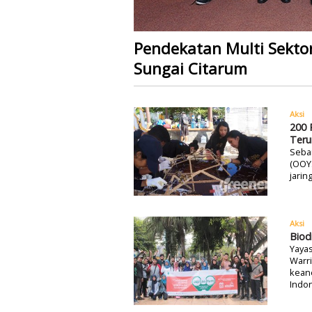
Pendekatan Multi Sekto
Sungai Citarum
Aksi
200 
Teru
Seba
(OOY
jarin
Aksi
Biod
Yayas
Warri
keane
Indon