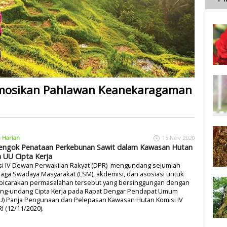
omosikan Pahlawan Keanekaragaman
a Harian
15 Nov 2020
ngok Penataan Perkebunan Sawit dalam Kawasan Hutan
 UU Cipta Kerja
si IV Dewan Perwakilan Rakyat (DPR) mengundang sejumlah
ga Swadaya Masyarakat (LSM), akdemisi, dan asosiasi untuk
icarakan permasalahan tersebut yang bersinggungan dengan
ng-undang Cipta Kerja pada Rapat Dengar Pendapat Umum
U) Panja Pengunaan dan Pelepasan Kawasan Hutan Komisi IV
I (12/11/2020).