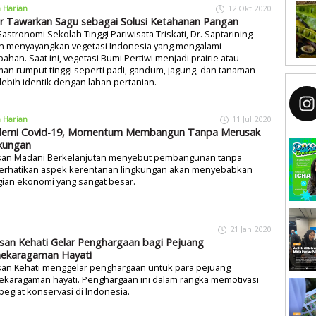
a Harian
12 Okt 2020
r Tawarkan Sagu sebagai Solusi Ketahanan Pangan
Gastronomi Sekolah Tinggi Pariwisata Triskati, Dr. Saptarining
n menyayangkan vegetasi Indonesia yang mengalami
ahan. Saat ini, vegetasi Bumi Pertiwi menjadi prairie atau
an rumput tinggi seperti padi, gandum, jagung, dan tanaman
lebih identik dengan lahan pertanian.
a Harian
11 Jul 2020
demi Covid-19, Momentum Membangun Tanpa Merusak
kungan
san Madani Berkelanjutan menyebut pembangunan tanpa
rhatikan aspek kerentanan lingkungan akan menyebabkan
ian ekonomi yang sangat besar.
21 Jan 2020
san Kehati Gelar Penghargaan bagi Pejuang
ekaragaman Hayati
san Kehati menggelar penghargaan untuk para pejuang
ekaragaman hayati. Penghargaan ini dalam rangka memotivasi
pegiat konservasi di Indonesia.