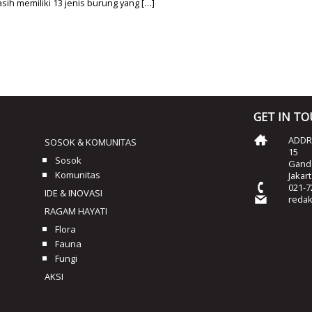
asih memiliki 13 jenis burung yang […]
GET IN T
ADDRE
SOSOK & KOMUNITAS
15
Sosok
Ganda
Komunitas
Jakar
021-7
IDE & INOVASI
reda
RAGAM HAYATI
Flora
Fauna
Fungi
AKSI