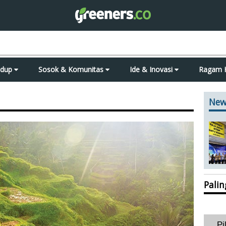
idup
Sosok & Komunitas
Ide & Inovasi
Ragam 
New
Pali
Pi