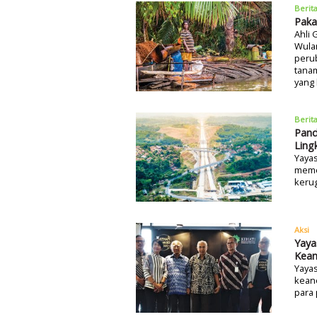
Berit
Paka
Ahli 
Wula
perub
tanam
yang 
Berit
Pan
Ling
Yaya
meme
kerug
Aksi
Yaya
Kean
Yaya
kean
para 