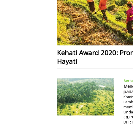
Kehati Award 2020: Pr
Hayati
Berit
Mene
pada
Komi
Lemba
memb
Unda
(RDP
DPR R