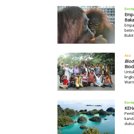
Berit
Empa
Baka
Empat
betin
Bukit
Aksi
Biod
Biod
Untu
lingk
Warri
Berit
KEHA
Pemb
kanda
duku