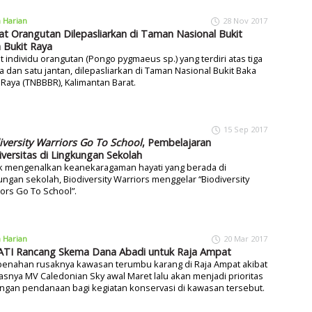
a Harian
28 Nov 2017
t Orangutan Dilepasliarkan di Taman Nasional Bukit
 Bukit Raya
 individu orangutan (Pongo pygmaeus sp.) yang terdiri atas tiga
a dan satu jantan, dilepasliarkan di Taman Nasional Bukit Baka
 Raya (TNBBBR), Kalimantan Barat.
15 Sep 2017
iversity Warriors Go To School
, Pembelajaran
iversitas di Lingkungan Sekolah
k mengenalkan keanekaragaman hayati yang berada di
ungan sekolah, Biodiversity Warriors menggelar “Biodiversity
ors Go To School”.
a Harian
20 Mar 2017
TI Rancang Skema Dana Abadi untuk Raja Ampat
enahan rusaknya kawasan terumbu karang di Raja Ampat akibat
snya MV Caledonian Sky awal Maret lalu akan menjadi prioritas
ngan pendanaan bagi kegiatan konservasi di kawasan tersebut.