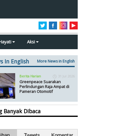
Hayati
Aksi
s In English
More News in English
Berita Harian
31 Jul 2026
Greenpeace Suarakan
Perlindungan Raja Ampat di
Pameran Otomotif
ng Banyak Dibaca
lihan
Tweets
Komentar