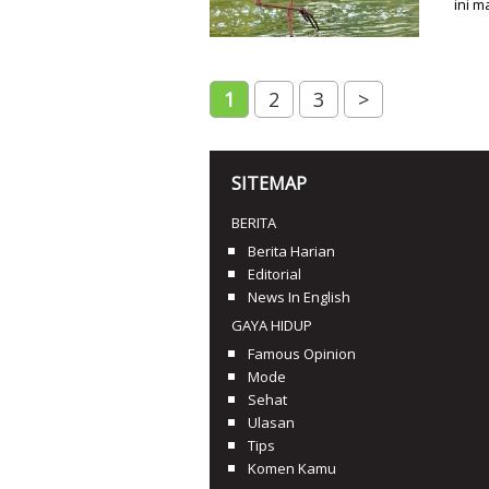
ini m
1
2
3
>
SITEMAP
BERITA
Berita Harian
Editorial
News In English
GAYA HIDUP
Famous Opinion
Mode
Sehat
Ulasan
Tips
Komen Kamu