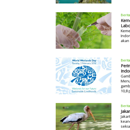
Berit
Keme
Labo
Keme
Indo
akan
Berit
Peri
Indo
Gambu
Menur
gambu
10,8 
Berit
Jaka
Jakar
keane
sekia