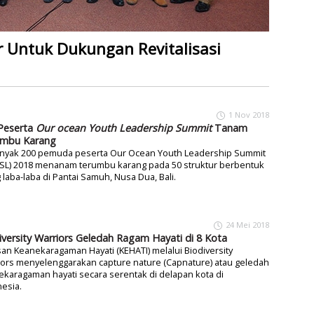
r Untuk Dukungan Revitalisasi
1 Nov 2018
Peserta
Our ocean Youth Leadership Summit
Tanam
mbu Karang
nyak 200 pemuda peserta Our Ocean Youth Leadership Summit
SL) 2018 menanam terumbu karang pada 50 struktur berbentuk
g laba-laba di Pantai Samuh, Nusa Dua, Bali.
24 Mei 2018
iversity Warriors Geledah Ragam Hayati di 8 Kota
an Keanekaragaman Hayati (KEHATI) melalui Biodiversity
ors menyelenggarakan capture nature (Capnature) atau geledah
karagaman hayati secara serentak di delapan kota di
esia.