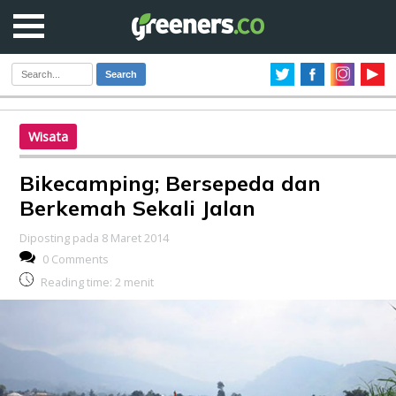
Search
Wisata
Bikecamping; Bersepeda dan
Berkemah Sekali Jalan
Diposting pada 8 Maret 2014
0 Comments
Reading time:
2
menit