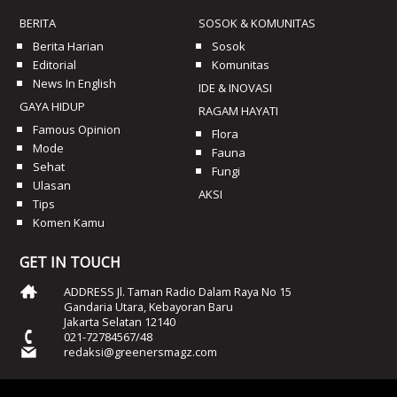
BERITA
SOSOK & KOMUNITAS
Berita Harian
Sosok
Editorial
Komunitas
News In English
IDE & INOVASI
GAYA HIDUP
RAGAM HAYATI
Famous Opinion
Flora
Mode
Fauna
Sehat
Fungi
Ulasan
AKSI
Tips
Komen Kamu
GET IN TOUCH
ADDRESS Jl. Taman Radio Dalam Raya No 15
Gandaria Utara, Kebayoran Baru
Jakarta Selatan 12140
021-72784567/48
redaksi@greenersmagz.com