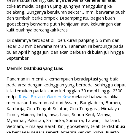
Ketika sudah kering, daunnya berwarna kemerahan atau
cokelat muda, bagian ujung-ujungnya menggulung ke
belakang. Bunganya berukuran sekitar 3 mm, berwarna putih
dan tumbuh berkelompok. Di samping itu, bagian buah
gooseberry berwarna putih kehijauan atau kekuningan dan
kulit buahnya bercangkak keras.
Di dalamnya terdapat biji berukuran panjang 5-6 mm dan
lebar 2-3 mm berwarna merah. Tanaman ini berbunga pada
bulan April hingga Juni dan akan berbuah di bulan Juli hingga
September.
Memiliki Distribusi yang Luas
Tanaman ini memiliki kemampuan beradaptasi yang baik
pada area dengan ketinggian yang berbeda, sehingga dapat
kita temukan pada kisaran ketinggian 30 mdpl hingga 2300
mdpl.
Royal Botanic Garden Kew
melansir bahwa balakka
merupakan tanaman asli dari Assam, Bangladesh, Borneo,
Kamboja, Cina Tengah-Selatan, Cina Tenggara, Himalaya
Timur, Hainan, India, Jawa, Laos, Sunda Kecil, Malaya,
Myanmar, Pakistan, Sri Lanka, Sumatra, Taiwan, Thailand,
Vietnam, Himalaya Barat. Kini, gooseberry telah terdistribusi
ke berbagai negara seperti Amerika Serikat, Kuba, Puerto