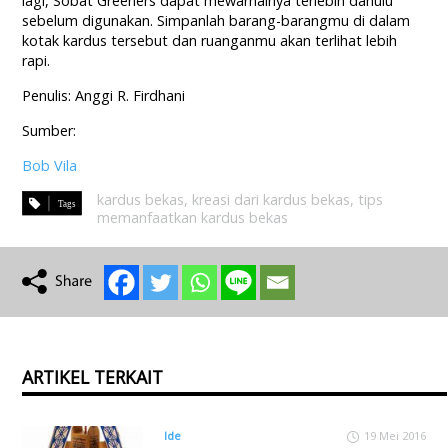
lagi, Sobat Greeners dapat mewarnainya terlebih dahulu
sebelum digunakan. Simpanlah barang-barangmu di dalam
kotak kardus tersebut dan ruanganmu akan terlihat lebih
rapi.
Penulis: Anggi R. Firdhani
Sumber:
Bob Vila
kardus bekas
,
kreasi dari kardus bekas
,
tips
memanfaatkan kardus bekas
ARTIKEL TERKAIT
Ide
19 Mei 2016