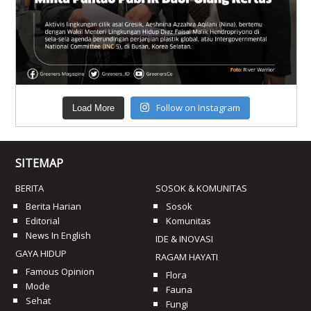
Follow on Instagram
Load More
SITEMAP
BERITA
SOSOK & KOMUNITAS
Berita Harian
Sosok
Editorial
Komunitas
News In English
IDE & INOVASI
GAYA HIDUP
RAGAM HAYATI
Famous Opinion
Flora
Mode
Fauna
Sehat
Fungi