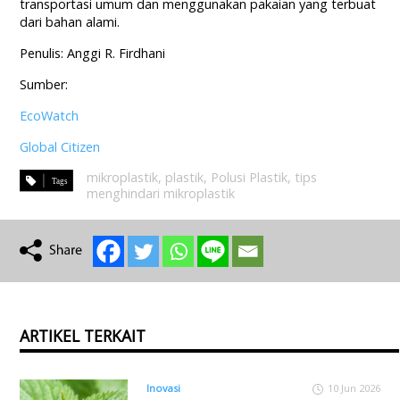
transportasi umum dan menggunakan pakaian yang terbuat
dari bahan alami.
Penulis: Anggi R. Firdhani
Sumber:
EcoWatch
Global Citizen
mikroplastik
,
plastik
,
Polusi Plastik
,
tips
menghindari mikroplastik
ARTIKEL TERKAIT
Inovasi
10 Jun 2026