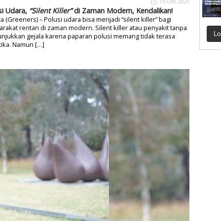
19 Okt 2021
si Udara,
“Silent Killer”
di Zaman Modern, Kendalikan!
ta (Greeners) – Polusi udara bisa menjadi “silent killer” bagi
rakat rentan di zaman modern. Silent killer atau penyakit tanpa
Lo
njukkan gejala karena paparan polusi memang tidak terasa
tika. Namun […]