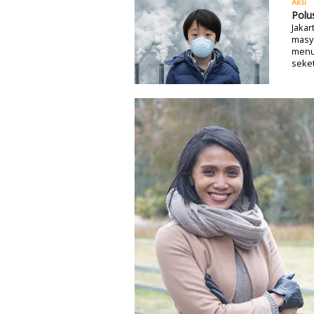
Aksi
Polu
Jakar
masya
menu
seke