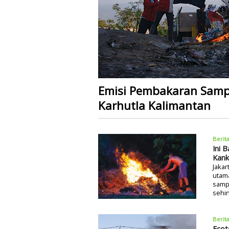
Emisi Pembakaran Samp
Karhutla Kalimantan
Berit
Ini 
Kank
Jakar
utama
samp
sehi
Berit
Ecot