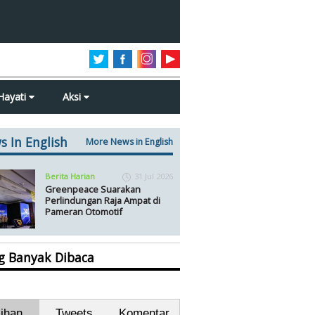
Hayati
Aksi
s In English
More News in English
Berita Harian
31 Jul 2026
Greenpeace Suarakan
Perlindungan Raja Ampat di
Pameran Otomotif
ng Banyak Dibaca
lihan
Tweets
Komentar