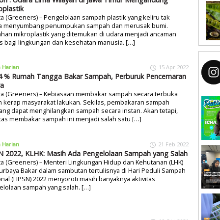
oplastik
ta (Greeners) – Pengelolaan sampah plastik yang keliru tak
a menyumbang penumpukan sampah dan merusak bumi.
han mikroplastik yang ditemukan di udara menjadi ancaman
s bagi lingkungan dan kesehatan manusia. […]
a Harian
15 Apr 2022
4 % Rumah Tangga Bakar Sampah, Perburuk Pencemaran
a
rta (Greeners) – Kebiasaan membakar sampah secara terbuka
h kerap masyarakat lakukan. Sekilas, pembakaran sampah
ng dapat menghilangkan sampah secara instan. Akan tetapi,
itas membakar sampah ini menjadi salah satu […]
a Harian
21 Feb 2022
 2022, KLHK: Masih Ada Pengelolaan Sampah yang Salah
ta (Greeners) – Menteri Lingkungan Hidup dan Kehutanan (LHK)
Nurbaya Bakar dalam sambutan tertulisnya di Hari Peduli Sampah
nal (HPSN) 2022 menyoroti masih banyaknya aktivitas
lolaan sampah yang salah. […]