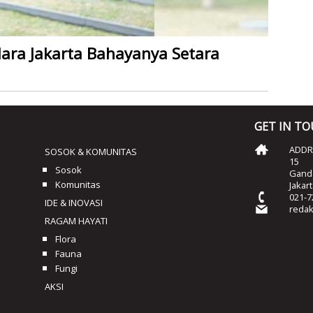
Udara Jakarta Bahayanya Setara
GET IN T
ADDRE
SOSOK & KOMUNITAS
15
Sosok
Ganda
Komunitas
Jakar
021-7
IDE & INOVASI
reda
RAGAM HAYATI
Flora
Fauna
Fungi
AKSI