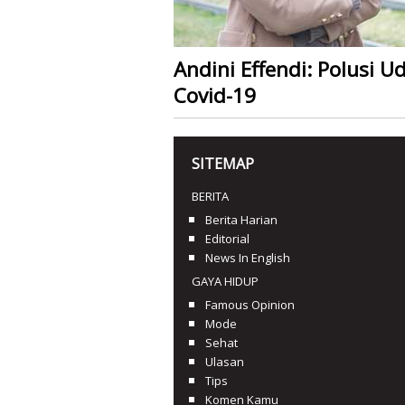
Andini Effendi: Polusi 
Covid-19
SITEMAP
BERITA
Berita Harian
Editorial
News In English
GAYA HIDUP
Famous Opinion
Mode
Sehat
Ulasan
Tips
Komen Kamu