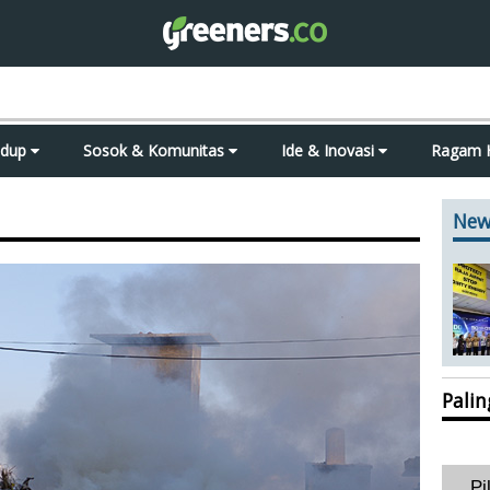
idup
Sosok & Komunitas
Ide & Inovasi
Ragam 
New
Pali
Pi