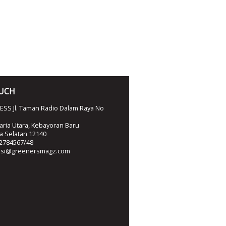
OUCH
SS Jl. Taman Radio Dalam Raya No
ria Utara, Kebayoran Baru
ta Selatan 12140
2784567/48
ksi@greenersmagz.com