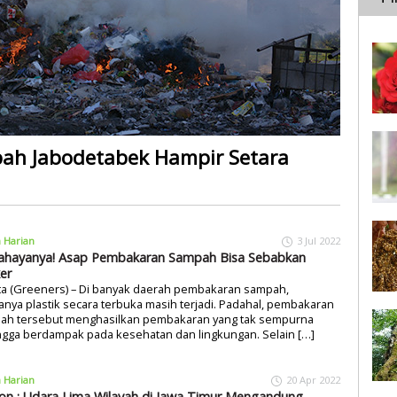
ah Jabodetabek Hampir Setara
a Harian
3 Jul 2022
Bahayanya! Asap Pembakaran Sampah Bisa Sebabkan
er
ta (Greeners) – Di banyak daerah pembakaran sampah,
nya plastik secara terbuka masih terjadi. Padahal, pembakaran
ah tersebut menghasilkan pembakaran yang tak sempurna
ngga berdampak pada kesehatan dan lingkungan. Selain […]
a Harian
20 Apr 2022
on : Udara Lima Wilayah di Jawa Timur Mengandung