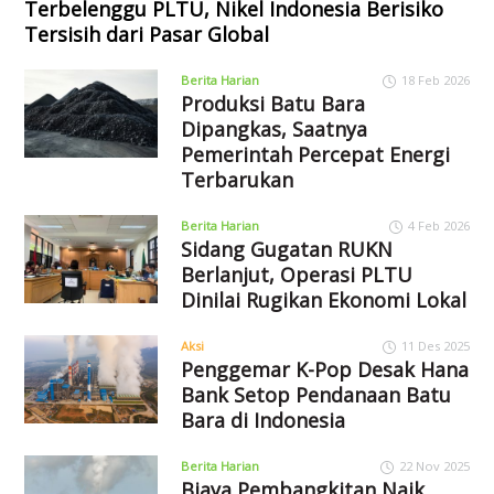
Terbelenggu PLTU, Nikel Indonesia Berisiko
Tersisih dari Pasar Global
Berita Harian
18 Feb 2026
Produksi Batu Bara
Dipangkas, Saatnya
Pemerintah Percepat Energi
Terbarukan
Berita Harian
4 Feb 2026
Sidang Gugatan RUKN
Berlanjut, Operasi PLTU
Dinilai Rugikan Ekonomi Lokal
Aksi
11 Des 2025
Penggemar K-Pop Desak Hana
Bank Setop Pendanaan Batu
Bara di Indonesia
Berita Harian
22 Nov 2025
Biaya Pembangkitan Naik