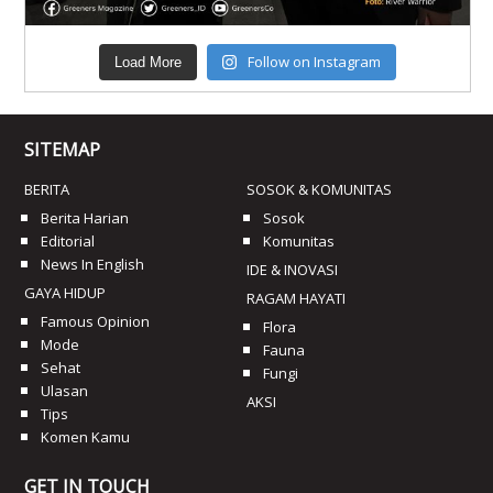
Follow on Instagram
Load More
SITEMAP
BERITA
SOSOK & KOMUNITAS
Berita Harian
Sosok
Editorial
Komunitas
News In English
IDE & INOVASI
GAYA HIDUP
RAGAM HAYATI
Famous Opinion
Flora
Mode
Fauna
Sehat
Fungi
Ulasan
AKSI
Tips
Komen Kamu
GET IN TOUCH