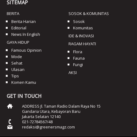
SITEMAP
BERITA
SOSOK & KOMUNITAS
Berita Harian
Sosok
Editorial
Komunitas
News In English
IDE & INOVASI
GAYA HIDUP
RAGAM HAYATI
Famous Opinion
Flora
Mode
Fauna
Sehat
Fungi
Ulasan
AKSI
Tips
Komen Kamu
GET IN TOUCH
ADDRESS Jl. Taman Radio Dalam Raya No 15
Gandaria Utara, Kebayoran Baru
Jakarta Selatan 12140
021-72784567/48
redaksi@greenersmagz.com