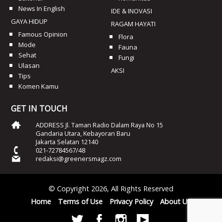
News In English
IDE & INOVASI
GAYA HIDUP
RAGAM HAYATI
Famous Opinion
Flora
Mode
Fauna
Sehat
Fungi
Ulasan
AKSI
Tips
Komen Kamu
GET IN TOUCH
ADDRESS Jl. Taman Radio Dalam Raya No 15
Gandaria Utara, Kebayoran Baru
Jakarta Selatan 12140
021-72784567/48
redaksi@greenersmagz.com
© Copyright 2026, All Rights Reserved
Home
Terms of Use
Privacy Policy
About Us