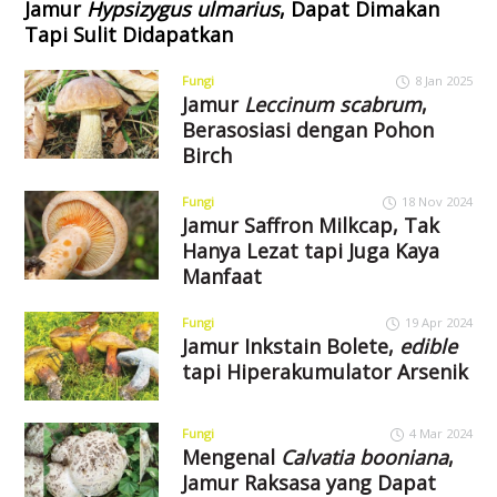
Jamur
Hypsizygus ulmarius
, Dapat Dimakan
Tapi Sulit Didapatkan
Fungi
8 Jan 2025
Jamur
Leccinum scabrum
,
Berasosiasi dengan Pohon
Birch
Fungi
18 Nov 2024
Jamur Saffron Milkcap, Tak
Hanya Lezat tapi Juga Kaya
Manfaat
Fungi
19 Apr 2024
Jamur Inkstain Bolete,
edible
tapi Hiperakumulator Arsenik
Fungi
4 Mar 2024
Mengenal
Calvatia booniana
,
Jamur Raksasa yang Dapat