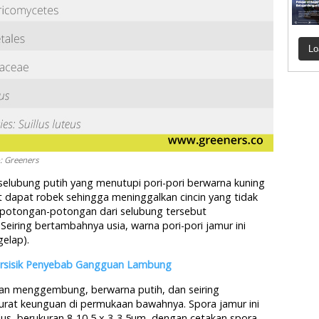
Lo
o: Greeners
elubung putih yang menutupi pori-pori berwarna kuning
ut dapat robek sehingga meninggalkan cincin yang tidak
i potongan-potongan dari selubung tersebut
eiring bertambahnya usia, warna pori-pori jamur ini
elap).
ersisik Penyebab Gangguan Lambung
an menggembung, berwarna putih, dan seiring
rat keunguan di permukaan bawahnya. Spora jamur ini
lus, berukuran 8-10,5 x 3-3,5μm, dengan cetakan spora