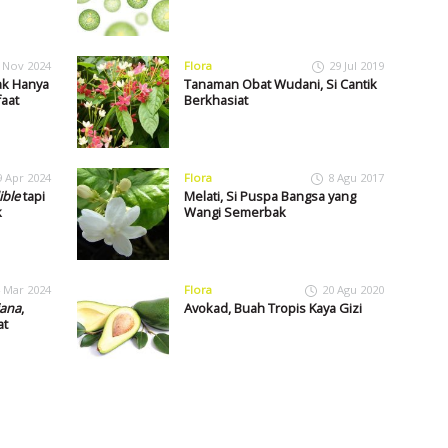
 Nov 2024
Flora
29 Jul 2019
ak Hanya
Tanaman Obat Wudani, Si Cantik
faat
Berkhasiat
9 Apr 2024
Flora
8 Agu 2017
ible
tapi
Melati, Si Puspa Bangsa yang
k
Wangi Semerbak
 Mar 2024
Flora
20 Agu 2020
iana
,
Avokad, Buah Tropis Kaya Gizi
at