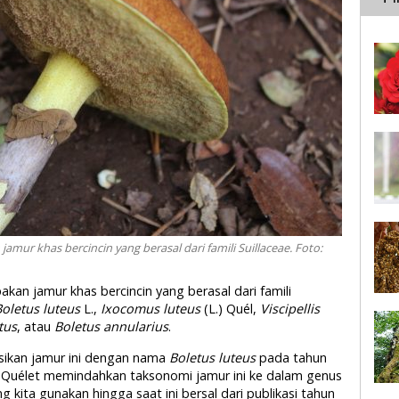
jamur khas bercincin yang berasal dari famili Suillaceae. Foto:
kan jamur khas bercincin yang berasal dari famili
oletus luteus
L.,
Ixocomus luteus
(L.) Quél,
Viscipellis
tus
, atau
Boletus annularius
.
psikan jamur ini dengan nama
Boletus luteus
pada tahun
n Quélet memindahkan taksonomi jamur ini ke dalam genus
g kita gunakan hingga saat ini bersal dari publikasi tahun