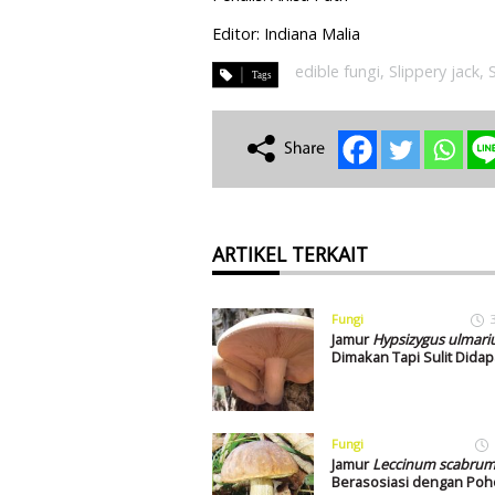
Editor: Indiana Malia
edible fungi
,
Slippery jack
,
S
ARTIKEL TERKAIT
Fungi
Jamur
Hypsizygus ulmari
Dimakan Tapi Sulit Dida
Fungi
Jamur
Leccinum scabru
Berasosiasi dengan Poh