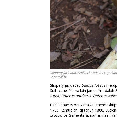
Slippery jack atau Suillus luteus merupakan 
Inaturalist
Slippery jack atau
Suillus luteus
merupa
Suillaceae. Nama lain jamur ini adalah
B
lutea, Boletus anulatus, Boletus volva
Carl Linnaeus pertama kali mendeskri
1753. Kemudian, di tahun 1888, Lucie
Ixocomus
. Sementara, nama ilmiah yan