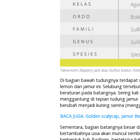
Taksonomi Slippery jack atau Suillus luteus. Fot
Di bagian bawah tudungnya terdapat s
lemon dari jamur ini. Selubung terseb
beraturan pada batangnya. Sering kal
menggantung di tepian tudung jamur. S
berubah menjadi kuning sienna (mengg
BACA JUGA: Golden scalycap, Jamur B
Sementara, bagian batangnya besar d
bertambahnya usia akan muncul sembu
berbentuk Sub-fusiform, bertekstur ha