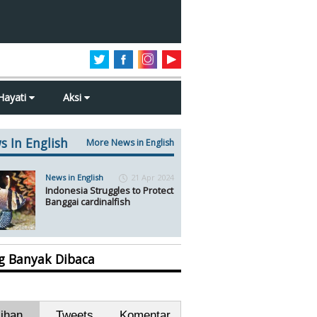
Hayati
Aksi
s In English
More News in English
News in English
21 Apr 2024
Indonesia Struggles to Protect
Banggai cardinalfish
ng Banyak Dibaca
lihan
Tweets
Komentar