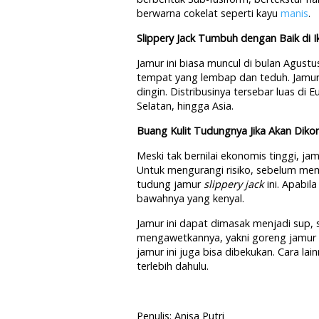
berwarna cokelat seperti kayu
manis
.
Slippery Jack Tumbuh dengan Baik di I
Jamur ini biasa muncul di bulan Agus
tempat yang lembap dan teduh. Jamur 
dingin. Distribusinya tersebar luas di 
Selatan, hingga Asia.
Buang Kulit Tudungnya Jika Akan Diko
Meski tak bernilai ekonomis tinggi, j
Untuk mengurangi risiko, sebelum me
tudung jamur
slippery jack
ini. Apabil
bawahnya yang kenyal.
Jamur ini dapat dimasak menjadi sup, 
mengawetkannya, yakni goreng jamur ter
jamur ini juga bisa dibekukan. Cara l
terlebih dahulu.
Penulis: Anisa Putri