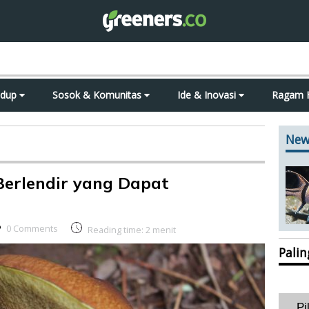
idup
Sosok & Komunitas
Ide & Inovasi
Ragam 
New
 Berlendir yang Dapat
0 Comments
Reading time:
2
menit
Pali
Pi