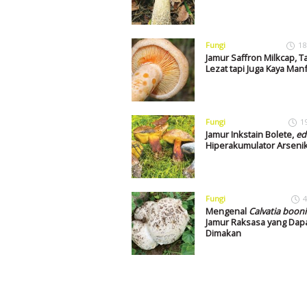
Fungi
18
Jamur Saffron Milkcap, T
Lezat tapi Juga Kaya Man
Fungi
1
Jamur Inkstain Bolete,
ed
Hiperakumulator Arseni
Fungi
4
Mengenal
Calvatia boon
Jamur Raksasa yang Dap
Dimakan