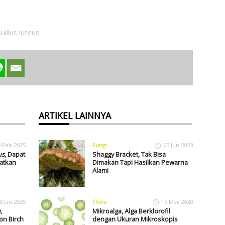
uillus luteus
ARTIKEL LAINNYA
3 Feb 2025
Fungi
23 Jun 2023
us
, Dapat
Shaggy Bracket, Tak Bisa
patkan
Dimakan Tapi Hasilkan Pewarna
Alami
8 Jan 2025
Flora
15 Mar 2020
m
,
Mikroalga, Alga Berklorofil
on Birch
dengan Ukuran Mikroskopis