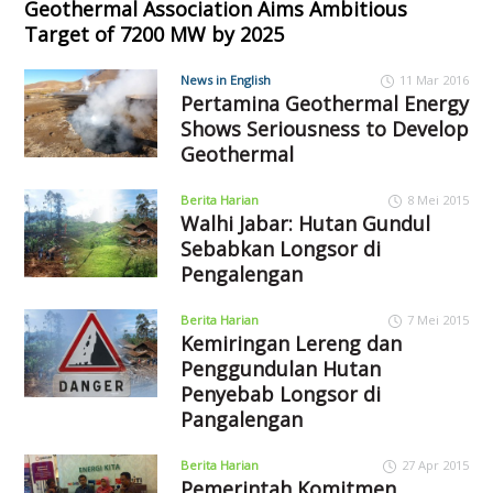
Geothermal Association Aims Ambitious
Target of 7200 MW by 2025
News in English
11 Mar 2016
Pertamina Geothermal Energy
Shows Seriousness to Develop
Geothermal
Berita Harian
8 Mei 2015
Walhi Jabar: Hutan Gundul
Sebabkan Longsor di
Pengalengan
Berita Harian
7 Mei 2015
Kemiringan Lereng dan
Penggundulan Hutan
Penyebab Longsor di
Pangalengan
Berita Harian
27 Apr 2015
Pemerintah Komitmen