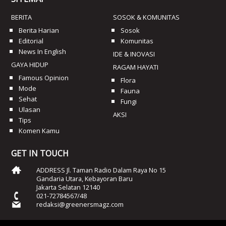
BERITA
SOSOK & KOMUNITAS
Berita Harian
Sosok
Editorial
Komunitas
News In English
IDE & INOVASI
GAYA HIDUP
RAGAM HAYATI
Famous Opinion
Flora
Mode
Fauna
Sehat
Fungi
Ulasan
AKSI
Tips
Komen Kamu
GET IN TOUCH
ADDRESS Jl. Taman Radio Dalam Raya No 15
Gandaria Utara, Kebayoran Baru
Jakarta Selatan 12140
021-72784567/48
redaksi@greenersmagz.com