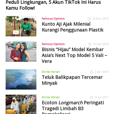
Peduli Lingkungan, 5 Akun TikTok Ini Harus
Kamu Follow!
Famous Opinion
16 Nov 2019
Kunto Aji Ajak Milenial
Kurangi Penggunaan Plastik
Famous Opinion
15 Feb 2019
Bisnis “Hijau” Model Kembar
Asia’s Next Top Model 5 Vali –
Vera
Berita Harian
2 Apr 2018
Teluk Balikpapan Tercemar
Minyak
Berita Harian
31 Jul 2017
Ecoton
Longmarch
Peringati
Tragedi Limbah B3