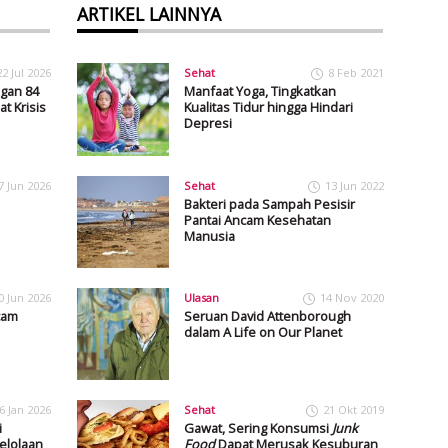
ARTIKEL LAINNYA
22 Jul 2026
Sehat
8 Feb 2021
gan 84
Manfaat Yoga, Tingkatkan
t Krisis
Kualitas Tidur hingga Hindari
Depresi
7 Jun 2026
Sehat
13 Jun 2022
Bakteri pada Sampah Pesisir
Pantai Ancam Kesehatan
Manusia
0 Jun 2026
Ulasan
14 Nov 2020
cam
Seruan David Attenborough
dalam A Life on Our Planet
6 Jan 2026
Sehat
21 Okt 2019
i
Gawat, Sering Konsumsi
Junk
elolaan
Food
Dapat Merusak Kesuburan