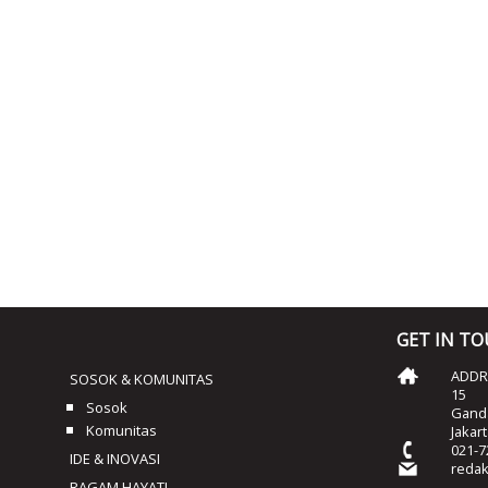
GET IN T
ADDRE
SOSOK & KOMUNITAS
15
Sosok
Ganda
Komunitas
Jakar
021-7
IDE & INOVASI
reda
RAGAM HAYATI