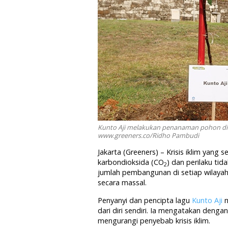
Kunto Aji melakukan penanaman pohon di C
www.greeners.co/Ridho Pambudi
Jakarta (Greeners) – Krisis iklim yang
karbondioksida (CO
) dan perilaku tid
2
jumlah pembangunan di setiap wilayah
secara massal.
Penyanyi dan pencipta lagu
Kunto Aji
m
dari diri sendiri. Ia mengatakan denga
mengurangi penyebab krisis iklim.