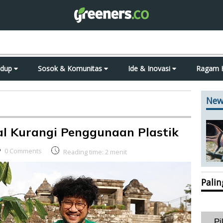
idup
Sosok & Komunitas
Ide & Inovasi
Ragam 
New
ial Kurangi Penggunaan Plastik
0 Comments
Reading time:
2
menit
Pali
Pi