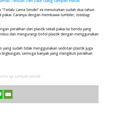
kemas Terbuat Dari Daur Ulang Sampah Plastik
 “Terlalu Lama Sendiri” ini menuturkan sudah dua tahun
li pakai. Caranya dengan membawa tumbler,
totebag
ngan peralihan dari plastik sekali pakai ke benda yang
inless
dan mengurangi botol plastik dengan menggunakan
n yang sudah tidak menggunakan sedotan plastik juga
isu lingkungan, semoga banyak yang mengikuti peralihan
unto aji
,
sampah plastik