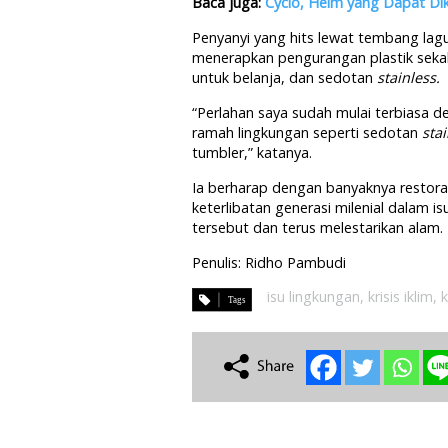
Baca juga:
Cyclo, Helm yang Dapat Di
Penyanyi yang hits lewat tembang lagu
menerapkan pengurangan plastik seka
untuk belanja, dan sedotan
stainless.
“Perlahan saya sudah mulai terbiasa de
ramah lingkungan seperti sedotan
sta
tumbler,” katanya.
Ia berharap dengan banyaknya restora
keterlibatan generasi milenial dalam 
tersebut dan terus melestarikan alam.
Penulis: Ridho Pambudi
isu lingkungan
,
krisis iklim
,
k