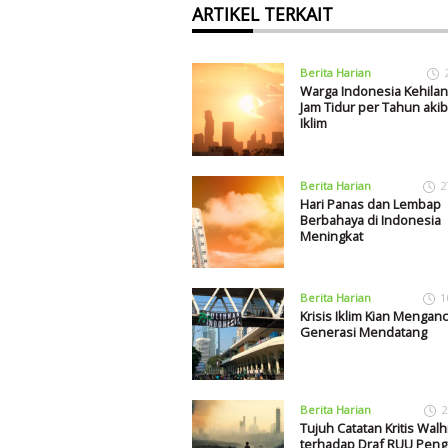
ARTIKEL TERKAIT
Berita Harian
Warga Indonesia Kehilan
Jam Tidur per Tahun akiba
Iklim
Berita Harian
2
Hari Panas dan Lembap
Berbahaya di Indonesia
Meningkat
Berita Harian
1
Krisis Iklim Kian Mengan
Generasi Mendatang
Berita Harian
2
Tujuh Catatan Kritis Walh
terhadap Draf RUU Peng