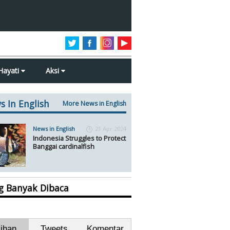
Hayati
Aksi
s In English
More News in English
News in English
21 Apr 2024
Indonesia Struggles to Protect
Banggai cardinalfish
ng Banyak Dibaca
lihan
Tweets
Komentar