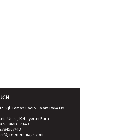
OUCH
SS Jl. Taman Radio Dalam Raya No
ria Utara, Kebayoran Baru
ta Selatan 12140
2784567/48
ksi@greenersmagz.com