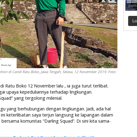
Lo
hon di Candi Ratu Boko, Jawa Tengah, Selasa, 12 November 2019. Foto:
Ratu Boko 12 November lalu , ia juga turut terlibat.
ai upaya kepeduliannya terhadap lingkungan.
 Squad” yang tergolong milenial.
agu yang berhubungan dengan lingkungan. Jadi, ada hal
t ini keterlibatan saya terjun langsung ke lapangan dalam
bersama komunitas “Darling Squad”. Di sini kita sama-