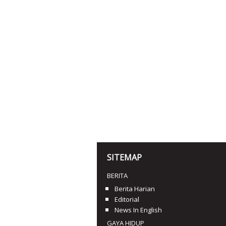
SITEMAP
BERITA
Berita Harian
Editorial
News In English
GAYA HIDUP