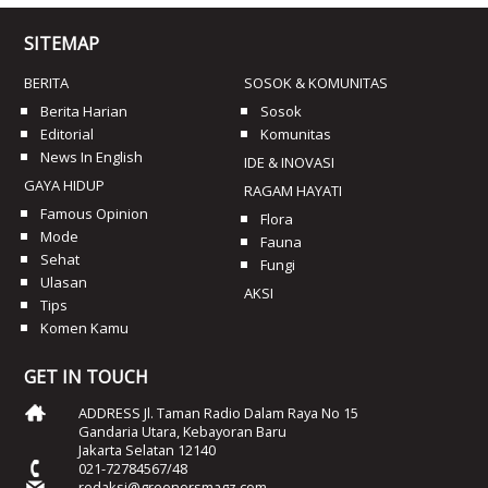
SITEMAP
BERITA
SOSOK & KOMUNITAS
Berita Harian
Sosok
Editorial
Komunitas
News In English
IDE & INOVASI
GAYA HIDUP
RAGAM HAYATI
Famous Opinion
Flora
Mode
Fauna
Sehat
Fungi
Ulasan
AKSI
Tips
Komen Kamu
GET IN TOUCH
ADDRESS Jl. Taman Radio Dalam Raya No 15
Gandaria Utara, Kebayoran Baru
Jakarta Selatan 12140
021-72784567/48
redaksi@greenersmagz.com