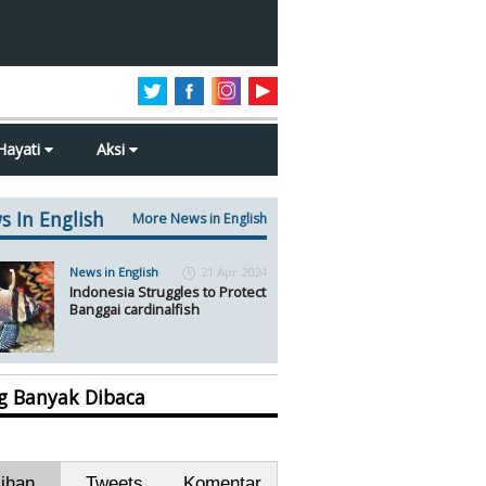
Hayati
Aksi
s In English
More News in English
News in English
21 Apr 2024
Indonesia Struggles to Protect
Banggai cardinalfish
ng Banyak Dibaca
lihan
Tweets
Komentar