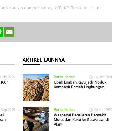
an kelautan dan perikanan
,
KKP
,
KP Barakuda
,
Laut
ARTIKEL LAINNYA
9 Okt 2025
Berita Harian
16 Des 2021
 KKP,
Ubah Limbah Kayu Jadi Produk
Komposit Ramah Lingkungan
 Sep 2025
Berita Harian
20 Mei 2022
si
Waspadai Penularan Penyakit
ran
Mulut dan Kuku ke Satwa Liar di
Alam