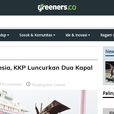
idup
Sosok & Komunitas
Ide & Inovasi
Ragam 
New
sia, KKP Luncurkan Dua Kapal
0 Comments
Reading time:
2
menit
Pali
Pi