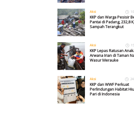
Aksi
10
KKP dan Warga Pesisir B
Pantai di Padang, 232,8 K
Sampah Terangkut
Aksi
1
KKP Lepas Ratusan Anak
Arwana Irian di Taman N
Wasur Merauke
Aksi
24
KKP dan WWF Perkuat
Perlindungan Habitat Hi
Pari di Indonesia