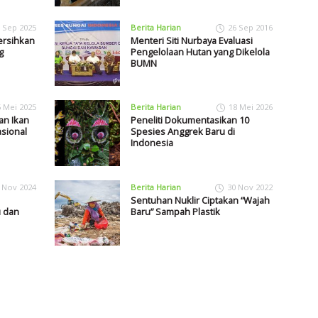
 Sep 2025
Berita Harian
26 Sep 2016
ersihkan
Menteri Siti Nurbaya Evaluasi
g
Pengelolaan Hutan yang Dikelola
BUMN
5 Mei 2025
Berita Harian
18 Mei 2026
an Ikan
Peneliti Dokumentasikan 10
asional
Spesies Anggrek Baru di
Indonesia
 Nov 2024
Berita Harian
30 Nov 2022
Sentuhan Nuklir Ciptakan “Wajah
u dan
Baru” Sampah Plastik