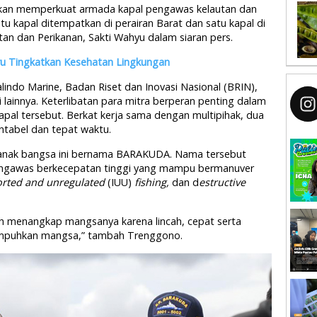
akan memperkuat armada kapal pengawas kelautan dan
tu kapal ditempatkan di perairan Barat dan satu kapal di
tan dan Perikanan, Sakti Wahyu dalam siaran pers.
u Tingkatkan Kesehatan Lingkungan
indo Marine, Badan Riset dan Inovasi Nasional (BRIN),
nsi lainnya. Keterlibatan para mitra berperan penting dalam
pal tersebut. Berkat kerja sama dengan multipihak, dua
untabel dan tepat waktu.
 anak bangsa ini bernama BARAKUDA. Nama tersebut
ngawas berkecepatan tinggi yang mampu bermanuver
ported and unregulated
(IUU)
fishing,
dan d
estructive
 menangkap mangsanya karena lincah, cepat serta
lumpuhkan mangsa,” tambah Trenggono.