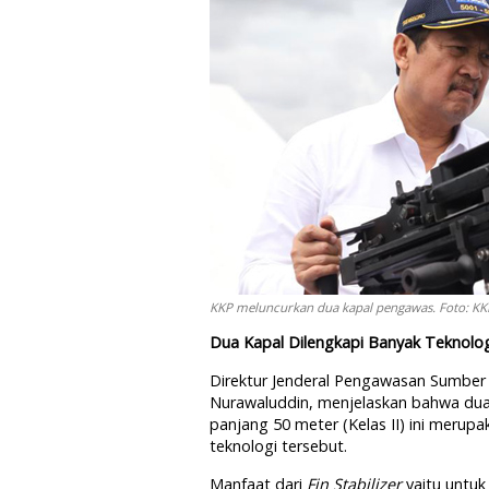
KKP meluncurkan dua kapal pengawas. Foto: KK
Dua Kapal Dilengkapi Banyak Teknolog
Direktur Jenderal Pengawasan Sumber 
Nurawaluddin, menjelaskan bahwa dua 
panjang 50 meter (Kelas II) ini mer
teknologi tersebut.
Manfaat dari
Fin Stabilizer
yaitu untuk