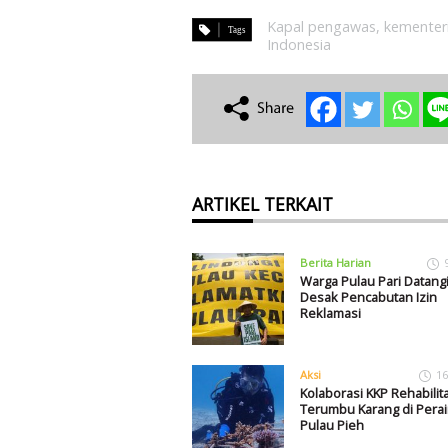
Kapal pengawas
,
kementeri
Indonesia
ARTIKEL TERKAIT
Berita Harian
Warga Pulau Pari Datangi
Desak Pencabutan Izin
Reklamasi
Aksi
16
Kolaborasi KKP Rehabilita
Terumbu Karang di Perai
Pulau Pieh