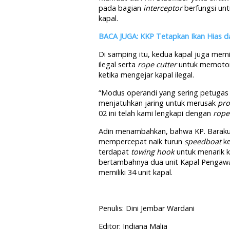
pada bagian
interceptor
berfungsi unt
kapal.
BACA JUGA: KKP Tetapkan Ikan Hias d
Di samping itu, kedua kapal juga memi
ilegal serta
rope cutter
untuk memotong
ketika mengejar kapal ilegal.
“Modus operandi yang sering petugas
menjatuhkan jaring untuk merusak
pro
02 ini telah kami lengkapi dengan
rope
Adin menambahkan, bahwa KP. Barakud
mempercepat naik turun
speedboat
ke
terdapat
towing hook
untuk menarik k
bertambahnya dua unit Kapal Pengawas
memiliki 34 unit kapal.
Penulis: Dini Jembar Wardani
Editor: Indiana Malia