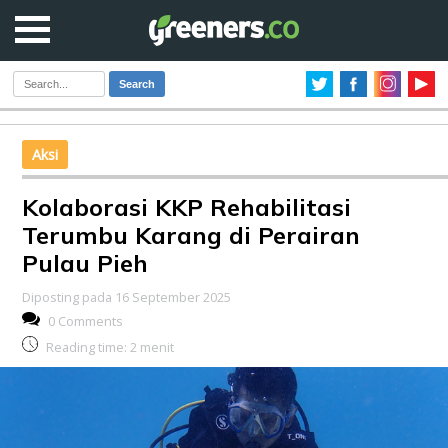
Search
Aksi
Kolaborasi KKP Rehabilitasi
Terumbu Karang di Perairan
Pulau Pieh
Diposting pada 16 September 2025
0 Comments
Reading time:
2
menit