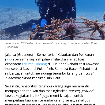
Kolaborasi KKP rehabilitasi terumbu karang di perairan Pulau Pieh.
Foto: KKP
Jakarta (Greeners) – Kementerian Kelautan dan Perikanan
(
KKP
) bersama sejmlah pihak melakukan rehabilitasi
ekosistem
terumbu karang
di Sub Zona Rehabilitasi Kawasan
Konservasi Nasional Pulau Pieh, Sumatra Barat. Rehabilitasi
ini bertujuan untuk melindungi terumbu karang dari
coral
bleaching
akibat kenaikan suhu laut.
Selain itu, rehabilitasi terumbu karang juga membantu
menjaga habitat ikan dan meningkatkan
nursery ground.
Lewat kegiatan ini, KKP juga memiliki tujuan untuk
memperluas kawasan terumbu karang sehat, sekaligus
menciptakan destinasi wisata minat khusus penyelaman di