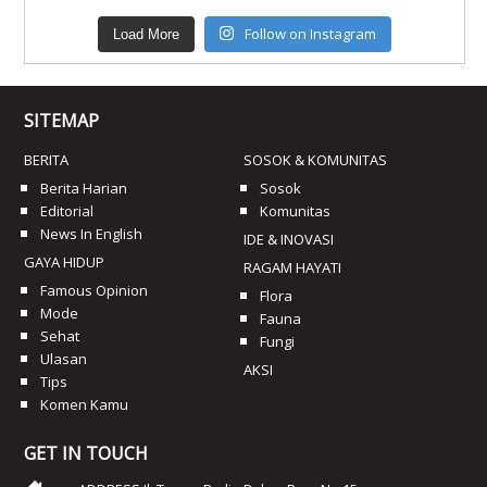
Follow on Instagram
Load More
SITEMAP
BERITA
SOSOK & KOMUNITAS
Berita Harian
Sosok
Editorial
Komunitas
News In English
IDE & INOVASI
GAYA HIDUP
RAGAM HAYATI
Famous Opinion
Flora
Mode
Fauna
Sehat
Fungi
Ulasan
AKSI
Tips
Komen Kamu
GET IN TOUCH