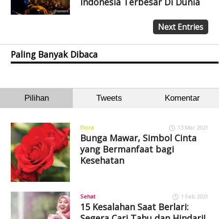
Indonesia Terbesar Di Dunia
Next Entries
Paling Banyak Dibaca
Pilihan
Tweets
Komentar
Flora
13 Mar 2021
Bunga Mawar, Simbol Cinta
yang Bermanfaat bagi
Kesehatan
Sehat
1 Feb 2021
15 Kesalahan Saat Berlari:
Segera Cari Tahu dan Hindari!