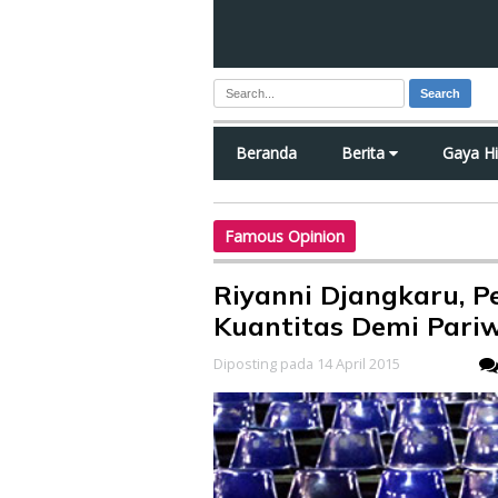
Search
Beranda
Berita
Gaya H
Famous Opinion
Riyanni Djangkaru, 
Kuantitas Demi Pari
Diposting pada 14 April 2015