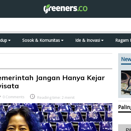
idup
Sosok & Komunitas
Ide & Inovasi
Ragam 
New
Pemerintah Jangan Hanya Kejar
wisata
0 Comments
Reading time:
2
menit
Pali
Pi