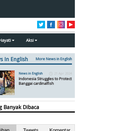
Hayati
Aksi
s In English
More News in English
News in English
21 Apr 2024
Indonesia Struggles to Protect
Banggai cardinalfish
ng Banyak Dibaca
lihan
Tweets
Komentar