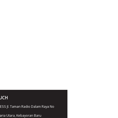
OUCH
SS Jl. Taman Radio Dalam Raya No
ria Utara, Kebayoran Baru