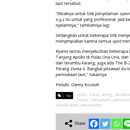
laut tersebut.
“Misalnya untuk titik penyelaman
open
x,y,z itu untuk yang profesional. Jadi k
nyelamnya,” tambahnya lagi.
Sedangkan untuk beberapa titik menyel
menyimpulkan karena semua
spot
meny
Ryanni lantas menyebutkan beberapa lok
Tanjung Apollo di Pulau Una-Una, dan 
dan terumbu karang, juga ada The B-
Perang Dunia II. Bangkai pesawat itu
permukaan laut,” tukasnya.
Penulis: Danny Kosasih
alam
,
Coral
,
diving
,
ekowis
hidup
,
menyelam
,
pariwisa
wisata alam
,
wisatawan