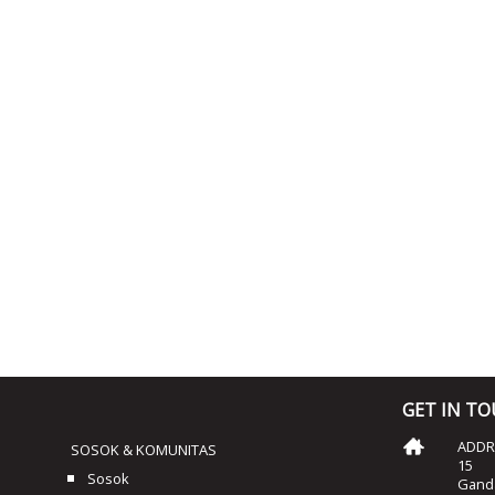
GET IN T
ADDRE
SOSOK & KOMUNITAS
15
Sosok
Ganda