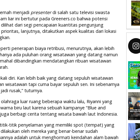
pernah menjadi
presenter
di salah satu televisi swasta
m liar ini bertutur pada Greeners.co bahwa potensi
 dilihat dari segi pencapaian kuantitas pengunjung
prioritas, lanjutnya, ditakutkan aspek kualitas dari lokasi
gkan.
perti penerapan biaya retribusi, menurutnya, akan lebih
but hanya ada puluhan orang wisatawan yang datang namun
mahal dibandingkan mendatangkan ribuan wisatawan
rah.
li diri. Kan lebih baik yang datang sepuluh wisatawan
uan wisatawan tapi cuma bayar sepuluh sen. Ini sebenarnya
adi rusak,” tuturnya.
 olahraga luar ruang beberapa waktu lalu, Riyanni yang
warna biru laut karena sebuah kampanye “Blue and
i juga berbagi cerita tentang wisata bawah laut Indonesia.
tik-titik penyelaman yang memiliki spot (tempat) yang
h dilakukan oleh mereka yang benar-benar sudah
annya adalah untuk menghormati keindahan alam bawah