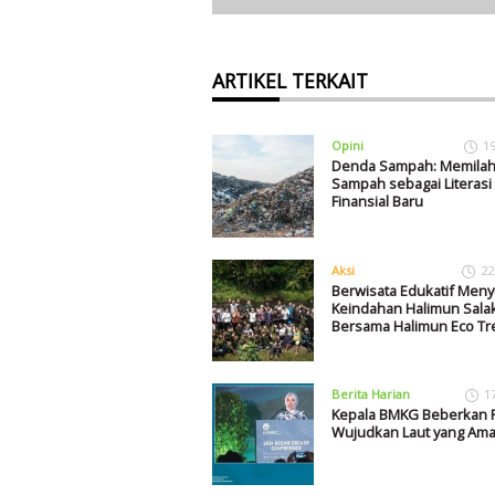
ARTIKEL TERKAIT
Opini
1
Denda Sampah: Memila
Sampah sebagai Literasi
Finansial Baru
Aksi
22
Berwisata Edukatif Meny
Keindahan Halimun Sala
Bersama Halimun Eco Tr
Berita Harian
1
Kepala BMKG Beberkan 
Wujudkan Laut yang Am