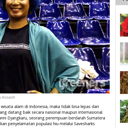
y Kosasih
 wisata alam di Indonesia, maka tidak bisa lepas dari
ang datang baik secara nasional maupun internasional.
yanni Djangkaru, seorang perempuan berdarah Sumatera
an penyelamatan populasi hiu melalui Savesharks