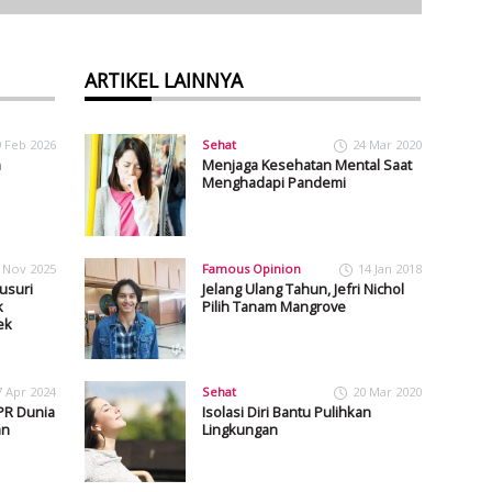
ARTIKEL LAINNYA
9 Feb 2026
Sehat
24 Mar 2020
h
Menjaga Kesehatan Mental Saat
Menghadapi Pandemi
 Nov 2025
Famous Opinion
14 Jan 2018
usuri
Jelang Ulang Tahun, Jefri Nichol
k
Pilih Tanam Mangrove
ek
7 Apr 2024
Sehat
20 Mar 2020
PR Dunia
Isolasi Diri Bantu Pulihkan
an
Lingkungan