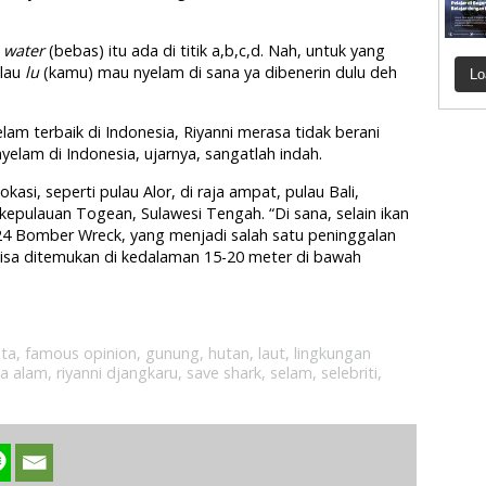
 water
(bebas) itu ada di titik a,b,c,d. Nah, untuk yang
alau
lu
(kamu) mau nyelam di sana ya dibenerin dulu deh
Lo
am terbaik di Indonesia, Riyanni merasa tidak berani
elam di Indonesia, ujarnya, sangatlah indah.
asi, seperti pulau Alor, di raja ampat, pulau Bali,
kepulauan Togean, Sulawesi Tengah. “Di sana, selain ikan
24 Bomber Wreck, yang menjadi salah satu peninggalan
 bisa ditemukan di kedalaman 15-20 meter di bawah
ata
,
famous opinion
,
gunung
,
hutan
,
laut
,
lingkungan
ta alam
,
riyanni djangkaru
,
save shark
,
selam
,
selebriti
,