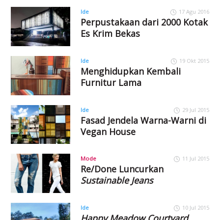
Ide
17 Agu 2016
Perpustakaan dari 2000 Kotak
Es Krim Bekas
Ide
19 Okt 2015
Menghidupkan Kembali
Furnitur Lama
Ide
29 Jul 2015
Fasad Jendela Warna-Warni di
Vegan House
Mode
11 Jul 2015
Re/Done Luncurkan
Sustainable Jeans
Ide
10 Jul 2015
Happy Meadow Courtyard