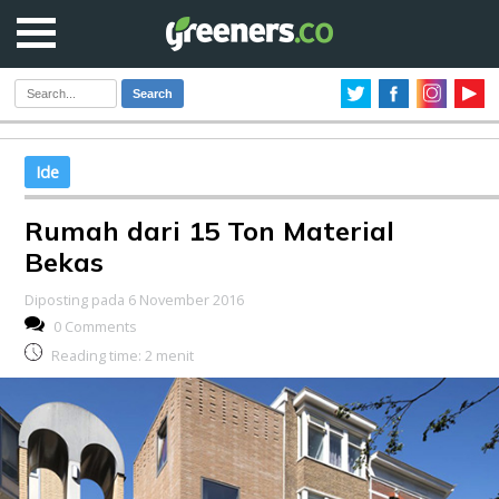
Search
Ide
Rumah dari 15 Ton Material
Bekas
Diposting pada 6 November 2016
0 Comments
Reading time:
2
menit