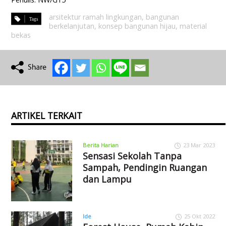
arsitektur ramah lingkungan
,
bangunan
berkelanjutan
,
konsep bangunan hijau
,
material
bekas
ARTIKEL TERKAIT
Berita Harian
23 Mar 2023
Sensasi Sekolah Tanpa
Sampah, Pendingin Ruangan
dan Lampu
Ide
25 Okt 2022