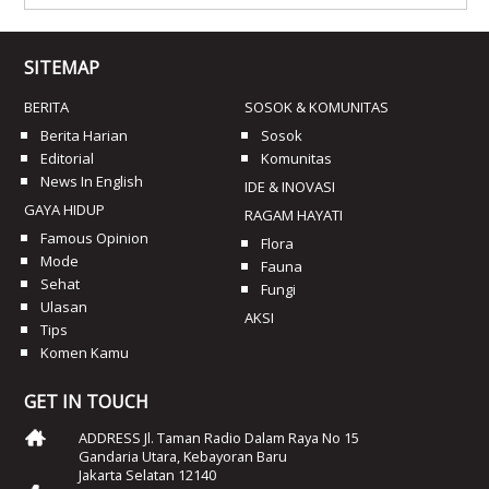
SITEMAP
BERITA
SOSOK & KOMUNITAS
Berita Harian
Sosok
Editorial
Komunitas
News In English
IDE & INOVASI
GAYA HIDUP
RAGAM HAYATI
Famous Opinion
Flora
Mode
Fauna
Sehat
Fungi
Ulasan
AKSI
Tips
Komen Kamu
GET IN TOUCH
ADDRESS Jl. Taman Radio Dalam Raya No 15
Gandaria Utara, Kebayoran Baru
Jakarta Selatan 12140