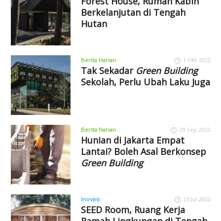
Forest House, Rumah Kabin
Berkelanjutan di Tengah
Hutan
Berita Harian
1 Okt 2022
Tak Sekadar
Green Building
Sekolah, Perlu Ubah Laku Juga
Berita Harian
29 Sep 2022
Hunian di Jakarta Empat
Lantai? Boleh Asal Berkonsep
Green Building
Inovasi
23 Jul 2022
SEED Room, Ruang Kerja
Ramah Lingkungan di Tengah