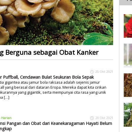
ng Berguna sebagai Obat Kanker
25 Okt 2021
r Puffball, Cendawan Bulat Seukuran Bola Sepak
tia gigantea atau jamur bola raksasa adalah sejenis jamur
all yang berasal dari dataran Eropa. Mereka dapat kita cirikan
ukurannya yang gigantik, serta mempunyai cita rasa yang unik
a […]
a Harian
20 Okt 2021
nsi Pangan dan Obat dari Keanekaragaman Hayati Belum
ngkap