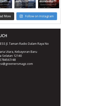
Follow on Instagram
ad More
OUCH
SS Jl. Taman Radio Dalam Raya No
ria Utara, Kebayoran Baru
ta Selatan 12140
2784567/48
ksi@greenersmagz.com