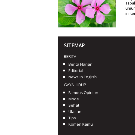
Tapak
umum
ini t
SITEMAP
BERITA
Berita Harian
Editorial
News In English
GAYA HIDUP
Famous Opinion
Mode
Sehat
Ulasan
Tips
Komen Kamu