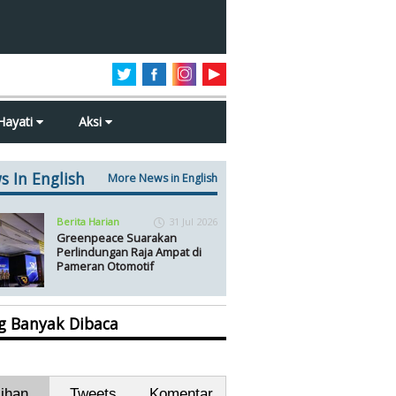
Hayati
Aksi
s In English
More News in English
Berita Harian
31 Jul 2026
Greenpeace Suarakan
Perlindungan Raja Ampat di
Pameran Otomotif
ng Banyak Dibaca
lihan
Tweets
Komentar