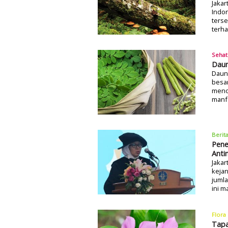
Jakar
Indo
terse
terha
Sehat
Daun
Daun 
besa
menob
manf
Berit
Pene
Anti
Jaka
kejan
juml
ini m
Flora
Tapa