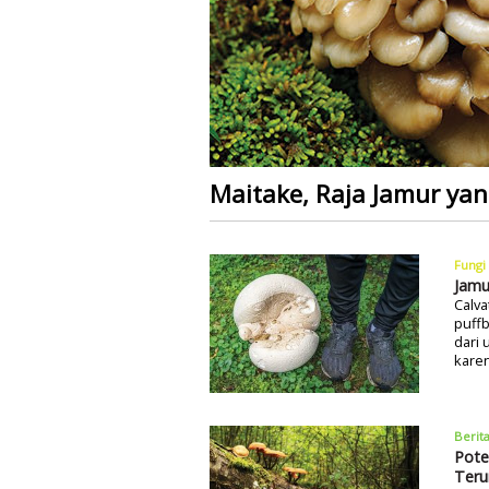
Maitake, Raja Jamur ya
Fungi
Jamu
Calva
puffb
dari 
karen
Berit
Pote
Teru