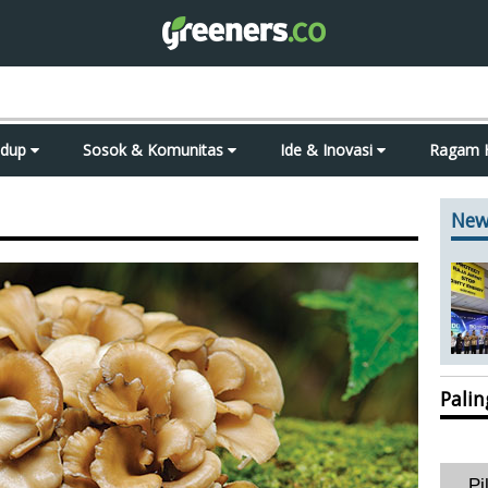
idup
Sosok & Komunitas
Ide & Inovasi
Ragam 
New
Pali
Pi