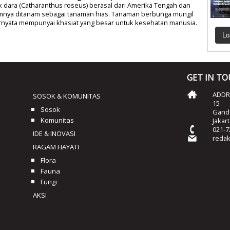
 dara (Catharanthus roseus) berasal dari Amerika Tengah dan
nya ditanam sebagai tanaman hias. Tanaman berbunga mungil
ernyata mempunyai khasiat yang besar untuk kesehatan manusia.
Lo
GET IN T
ADDRE
SOSOK & KOMUNITAS
15
Sosok
Ganda
Komunitas
Jakar
021-7
IDE & INOVASI
reda
RAGAM HAYATI
Flora
Fauna
Fungi
AKSI