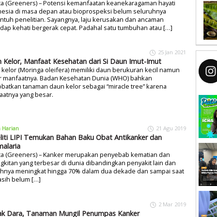
ta (Greeners) – Potensi kemanfaatan keanekaragaman hayati
nesia di masa depan atau bioprospeksi belum seluruhnya
ntuh penelitian. Sayangnya, laju kerusakan dan ancaman
dap kehati bergerak cepat. Padahal satu tumbuhan atau […]
25 Jan 2021
 Kelor, Manfaat Kesehatan dari Si Daun Imut-Imut
kelor (Moringa oleifera) memiliki daun berukuran kecil namun
r manfaatnya. Badan Kesehatan Dunia (WHO) bahkan
atkan tanaman daun kelor sebagai “miracle tree” karena
aatnya yang besar.
a Harian
21 Agu 2019
liti LIPI Temukan Bahan Baku Obat Antikanker dan
malaria
rta (Greeners) – Kanker merupakan penyebab kematian dan
gkitan yang terbesar di dunia dibandingkan penyakit lain dan
ahnya meningkat hingga 70% dalam dua dekade dan sampai saat
asih belum […]
2 Mar 2019
k Dara, Tanaman Mungil Penumpas Kanker