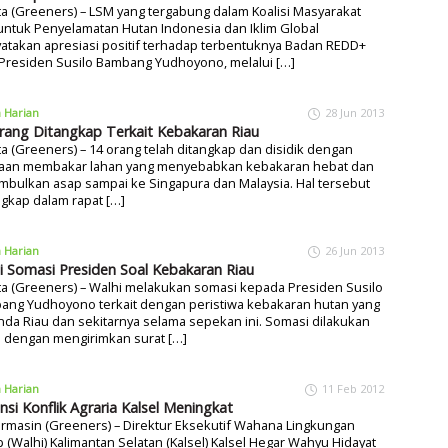
ta (Greeners) – LSM yang tergabung dalam Koalisi Masyarakat
 untuk Penyelamatan Hutan Indonesia dan Iklim Global
atakan apresiasi positif terhadap terbentuknya Badan REDD+
 Presiden Susilo Bambang Yudhoyono, melalui […]
a Harian
28 Jun 2013
rang Ditangkap Terkait Kebakaran Riau
ta (Greeners) – 14 orang telah ditangkap dan disidik dengan
aan membakar lahan yang menyebabkan kebakaran hebat dan
bulkan asap sampai ke Singapura dan Malaysia. Hal tersebut
gkap dalam rapat […]
a Harian
26 Jun 2013
i Somasi Presiden Soal Kebakaran Riau
ta (Greeners) – Walhi melakukan somasi kepada Presiden Susilo
ang Yudhoyono terkait dengan peristiwa kebakaran hutan yang
da Riau dan sekitarnya selama sepekan ini. Somasi dilakukan
i dengan mengirimkan surat […]
a Harian
11 Feb 2012
nsi Konflik Agraria Kalsel Meningkat
rmasin (Greeners) – Direktur Eksekutif Wahana Lingkungan
 (Walhi) Kalimantan Selatan (Kalsel) Kalsel Hegar Wahyu Hidayat