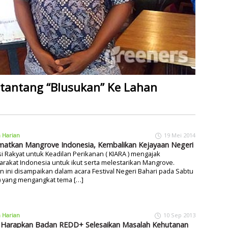
itantang “Blusukan” Ke Lahan
a Harian
19 Mei 2014
matkan Mangrove Indonesia, Kembalikan Kejayaan Negeri
si Rakyat untuk Keadilan Perikanan ( KIARA ) mengajak
rakat Indonesia untuk ikut serta melestarikan Mangrove.
n ini disampaikan dalam acara Festival Negeri Bahari pada Sabtu
) yang mengangkat tema […]
a Harian
10 Sep 2013
Harapkan Badan REDD+ Selesaikan Masalah Kehutanan