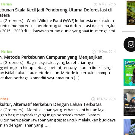
a Harian
6 Mei 2015
ebunan Skala Kecil Jadi Pendorong Utama Deforestasi di
tera
ta (Greeners) – World Wildlife Fund (WWF) Indonesia melakukan
i untuk memprediksi pendorong utama deforestasi dalam jangka
 2015 – 2030 di 11 kawasan hutan dunia yang saat ini mengalami
a Harian
19 Des 2014
n, Metode Perkebunan Campuran yang Menjanjikan
ta (Greeners) – Bagi masyarakat yang kesehariannya
antungkan hidup sebagai petani, tentunya sudah tidak asing
n istilah talun atau metode talun. Metode ini terbukti mampu
atukan berbagai komoditi sayur maupun […]
nitas
16 Nov 2014
ikultur, Alternatif Berkebun Dengan Lahan Terbatas
ta (Greeners) – Memiliki lahan yang terbatas kini bukan lagi
gan bagi masyarakat yang ingin bercocok tanam. Sistem
kultur merupakan jawaban yang tepat untuk melakukan budidaya
nian dengan lahan yang […]