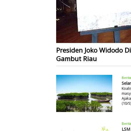
Presiden Joko Widodo D
Gambut Riau
Berit
Sela
Koali
masya
Ajaka
(10/5
Berit
LSM 