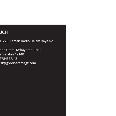
OUCH
SS Jl. Taman Radio Dalam Raya No
ria Utara, Kebayoran Baru
ta Selatan 12140
2784567/48
ksi@greenersmagz.com