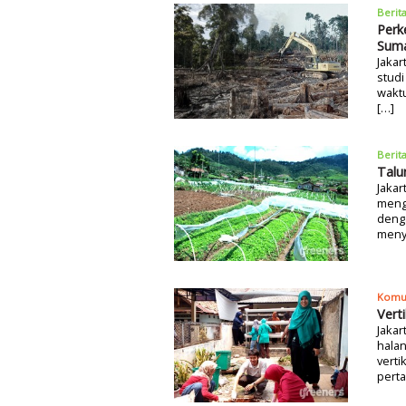
Berit
Perk
Suma
Jakar
stud
waktu
[…]
Berit
Talu
Jakar
mengg
denga
meny
Komu
Vert
Jakar
halan
verti
perta