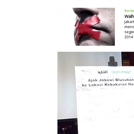
Berit
Walh
Jakar
mend
seger
2014 