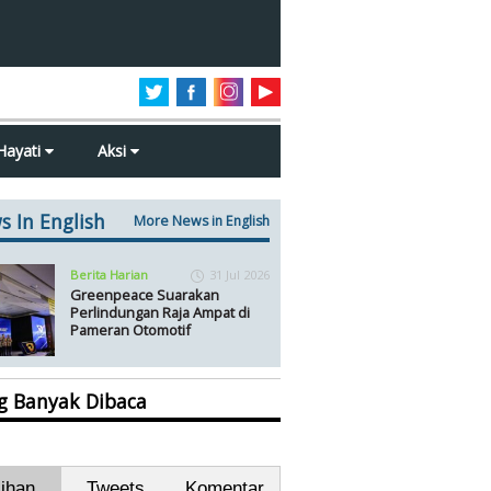
Hayati
Aksi
s In English
More News in English
Berita Harian
31 Jul 2026
Greenpeace Suarakan
Perlindungan Raja Ampat di
Pameran Otomotif
ng Banyak Dibaca
lihan
Tweets
Komentar