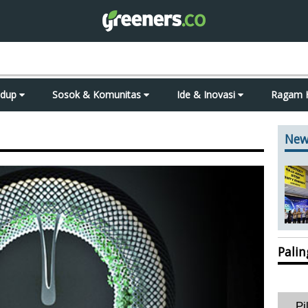
idup
Sosok & Komunitas
Ide & Inovasi
Ragam 
New
Pali
Pi