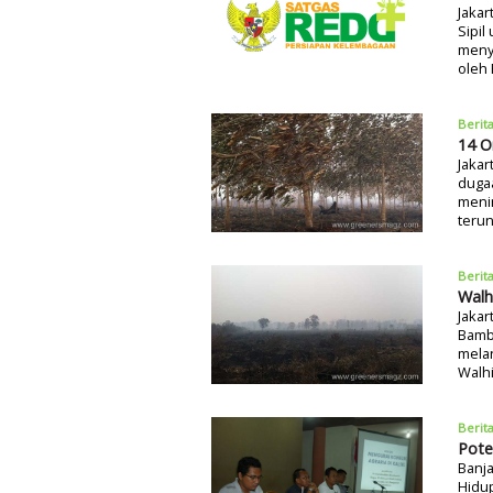
Jakar
Sipil
meny
oleh
Berit
14 O
Jakar
duga
menim
terun
Berit
Walh
Jakar
Bamb
melan
Walh
Berit
Pote
Banja
Hidup