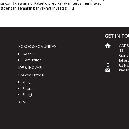
si konflik agraria di Kalsel diprediksi akan terus meningkat
ng dengan semakin banyaknya investasi […]
GET IN T
ADDRE
SOSOK & KOMUNITAS
15
Sosok
Ganda
Komunitas
Jakar
021-7
IDE & INOVASI
reda
RAGAM HAYATI
Flora
Fauna
Fungi
AKSI