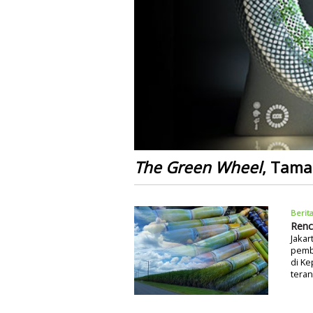
The Green Wheel
, Tama
Berit
Renc
Jakar
pemb
di Ke
tera