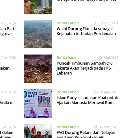
5 Mei 2026
Berita Harian
10 Mar 2021
au Pari
Walhi Dorong Ekosida sebagai
ngrove
Kejahatan terhadap Perdamaian
3 Apr 2026
Berita Harian
7 Jul 2016
Puncak Timbunan Sampah DKI
jakan
Jakarta Akan Terjadi pada H+5
Lebaran
1 Apr 2026
Berita Harian
29 Agu 2025
Islam Punya Landasan Kuat untuk
hutla di
Ajarkan Manusia Merawat Bumi
1 Jan 2026
Berita Harian
17 Okt 2023
t dalam
FAO Dorong Petani dan Nelayan
rabowo
Jadi Agen Pengelolaan Air