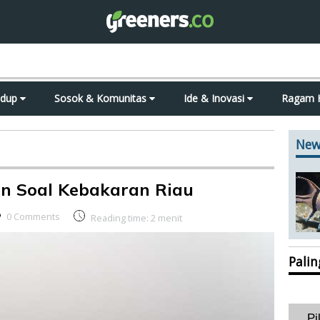
idup
Sosok & Komunitas
Ide & Inovasi
Ragam 
New
en Soal Kebakaran Riau
0 Comments
Reading time:
2
menit
Pali
Pi