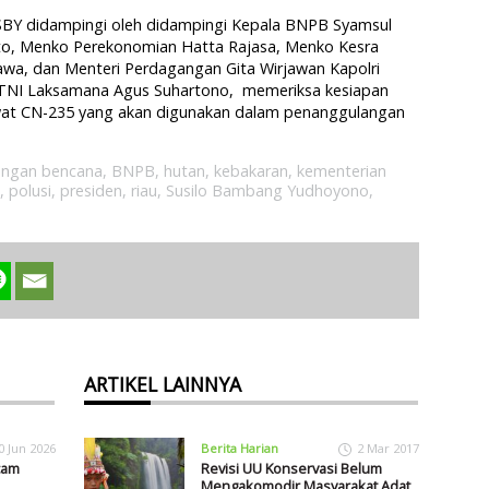
SBY didampingi oleh didampingi Kepala BNPB Syamsul
to, Menko Perekonomian Hatta Rajasa, Menko Kesra
wa, dan Menteri Perdagangan Gita Wirjawan Kapolri
a TNI Laksamana Agus Suhartono, memeriksa kesiapan
wat CN-235 yang akan digunakan dalam penanggulangan
angan bencana
,
BNPB
,
hutan
,
kebakaran
,
kementerian
,
polusi
,
presiden
,
riau
,
Susilo Bambang Yudhoyono
,
ARTIKEL LAINNYA
0 Jun 2026
Berita Harian
2 Mar 2017
cam
Revisi UU Konservasi Belum
Mengakomodir Masyarakat Adat