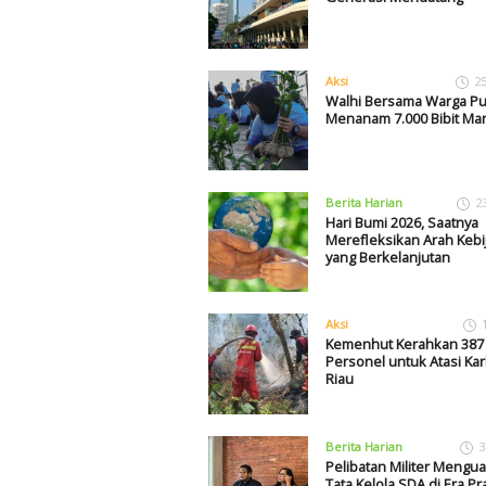
Aksi
2
Walhi Bersama Warga Pul
Menanam 7.000 Bibit Ma
Berita Harian
2
Hari Bumi 2026, Saatnya
Merefleksikan Arah Kebi
yang Berkelanjutan
Aksi
Kemenhut Kerahkan 387
Personel untuk Atasi Kar
Riau
Berita Harian
3
Pelibatan Militer Mengua
Tata Kelola SDA di Era P