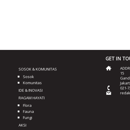
GET IN T
ADDRE
SOSOK & KOMUNITAS
15
Sosok
Ganda
Komunitas
Jakar
021-7
IDE & INOVASI
reda
RAGAM HAYATI
Flora
Fauna
Fungi
AKSI