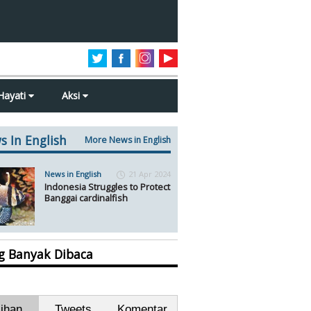
Hayati
Aksi
s In English
More News in English
News in English
21 Apr 2024
Indonesia Struggles to Protect
Banggai cardinalfish
ng Banyak Dibaca
lihan
Tweets
Komentar