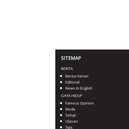
SITEMAP
BERITA
Berita Harian
Editorial
News In English
GAYA HIDUP
Famous Opinion
Mode
Sehat
Ulasan
Tips