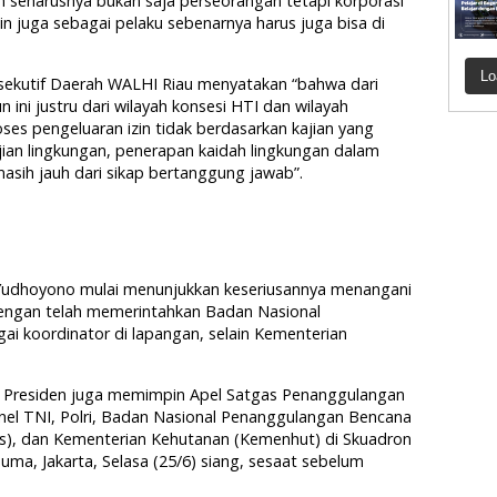
an seharusnya bukan saja perseorangan tetapi korporasi
 juga sebagai pelaku sebenarnya harus juga bisa di
Lo
sekutif Daerah WALHI Riau menyatakan “bahwa dari
un ini justru dari wilayah konsesi HTI dan wilayah
es pengeluaran izin tidak berdasarkan kajian yang
an lingkungan, penerapan kaidah lingkungan dalam
asih jauh dari sikap bertanggung jawab”.
Yudhoyono mulai menunjukkan keseriusannya menangani
engan telah memerintahkan Badan Nasional
i koordinator di lapangan, selain Kementerian
et, Presiden juga memimpin Apel Satgas Penanggulangan
onel TNI, Polri, Badan Nasional Penanggulangan Bencana
s), dan Kementerian Kehutanan (Kemenhut) di Skuadron
ma, Jakarta, Selasa (25/6) siang, sesaat sebelum