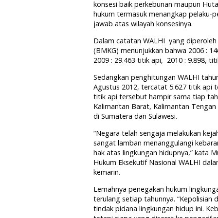
konsesi baik perkebunan maupun Hut
hukum termasuk menangkap pelaku-pe
jawab atas wilayah konsesinya.
Dalam catatan WALHI yang diperoleh da
(BMKG) menunjukkan bahwa 2006 : 146.264 
2009 : 29.463 titik api, 2010 : 9.898, titi
Sedangkan penghitungan WALHI tahun 
Agustus 2012, tercatat 5.627 titik api
titik api tersebut hampir sama tiap tah
Kalimantan Barat, Kalimantan Tengan 
di Sumatera dan Sulawesi.
“Negara telah sengaja melakukan kej
sangat lamban menanggulangi kebaran 
hak atas lingkungan hidupnya,” kata
Hukum Eksekutif Nasional WALHI dalam 
kemarin.
Lemahnya penegakan hukum lingkunga
terulang setiap tahunnya. “Kepolisian
tindak pidana lingkungan hidup ini. K