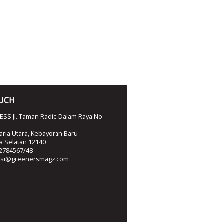
OUCH
SS Jl. Taman Radio Dalam Raya No
ria Utara, Kebayoran Baru
ta Selatan 12140
2784567/48
ksi@greenersmagz.com