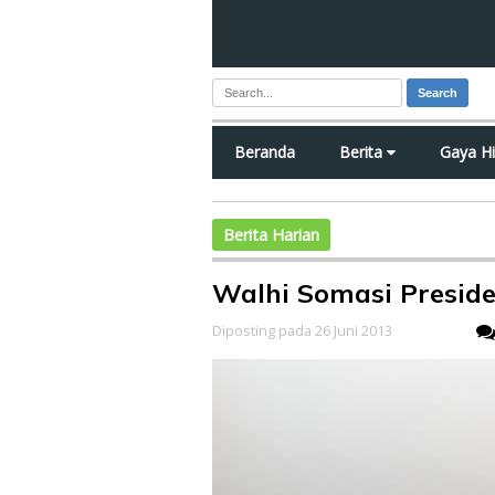
Search
Beranda
Berita
Gaya H
Berita Harian
Walhi Somasi Presid
Diposting pada 26 Juni 2013