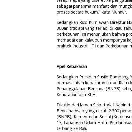
tetapi siapa yang diseret ke pengadil
sebagai penerima manfaat dan mungkin
proses secara hukum,” kata Muhnur.
Sedangkan Rico Kurniawan Direktur Ek
300an titik api yang terjadi di Riau tah
perkebunan, ini menunjukan bahwa pros
memadai dan kalaupun mempunyai kaji
praktek Industri HTI dan Perkebunan m
Apel Kebakaran
Sedangkan Presiden Susilo Bambang 
permasalahan kebakaran hutan Riau d
Penanggulanan Bencana (BNPB) sebaga
Kehutanan dan KLH.
Dikutip dari laman Sekretariat Kabin
Bencana Asap yang diikuti 2.300 pers
(BNPB), Kementerian Sosial (Kemenso
17, Lapangan Udara Halim Perdanakusu
terbang ke Bali.