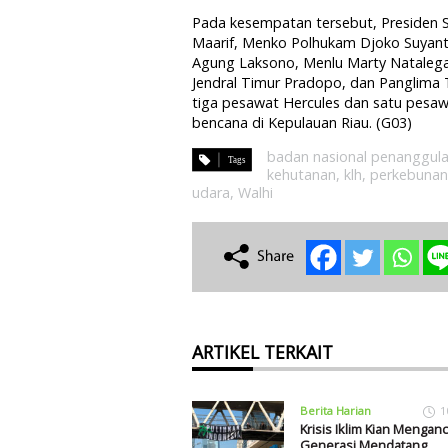
Pada kesempatan tersebut, Presiden 
Maarif, Menko Polhukam Djoko Suyan
Agung Laksono, Menlu Marty Natalega
Jendral Timur Pradopo, dan Panglim
tiga pesawat Hercules dan satu pesa
bencana di Kepulauan Riau. (G03)
badan nasional penanggul
kehutanan
,
klh
,
perkebunan
udara
,
Walhi
ARTIKEL TERKAIT
Berita Harian
1
Krisis Iklim Kian Mengan
Generasi Mendatang