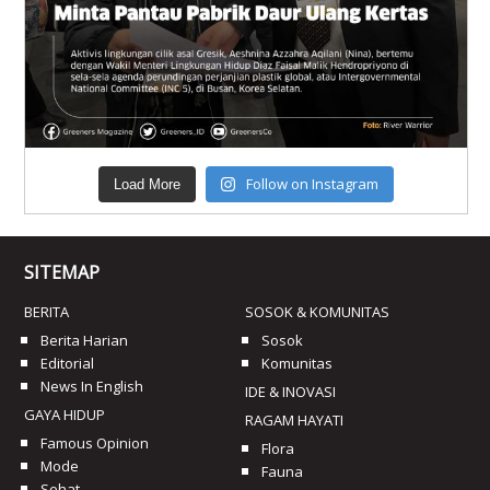
Follow on Instagram
Load More
SITEMAP
BERITA
SOSOK & KOMUNITAS
Berita Harian
Sosok
Editorial
Komunitas
News In English
IDE & INOVASI
GAYA HIDUP
RAGAM HAYATI
Famous Opinion
Flora
Mode
Fauna
Sehat