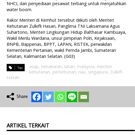
NHCL dan penyediaan pesawat terbang untuk menjatuhkan
water boom.
Rakor Menteri di Kemhut tersebut diikuti oleh Menteri
Kehutanan Zulkifli Hasan, Panglima TNI Laksamana Agus
Suhartono, Menteri Lingkungan Hidup Balthasar Kambuaya,
Wakil Menlu Wardana, unsur pimpinan Polri, Kejaksaan,
BNPB, Bappenas, BPPT, LAPAN, RISTEK, perwakilan
Kementerian Pertanian, wakil Pemda Jambi, Sumateran
Selatan, Kalimantan Selatan. (G03)
asap
,
kebakaran
,
lahan
,
malaysia
,
menteri
kehutanan
,
perkebunan
,
riau
,
singapura
,
Zulkifli
Hasan
ARTIKEL TERKAIT