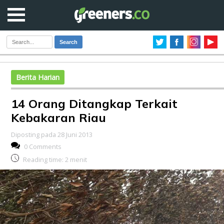
Search
Berita Harian
14 Orang Ditangkap Terkait
Kebakaran Riau
Diposting pada 28 Juni 2013
0 Comments
Reading time:
2
menit