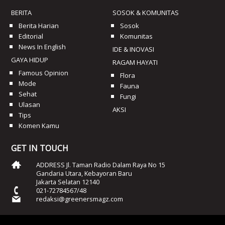
BERITA
SOSOK & KOMUNITAS
Berita Harian
Sosok
Editorial
Komunitas
News In English
IDE & INOVASI
GAYA HIDUP
RAGAM HAYATI
Famous Opinion
Flora
Mode
Fauna
Sehat
Fungi
Ulasan
AKSI
Tips
Komen Kamu
GET IN TOUCH
ADDRESS Jl. Taman Radio Dalam Raya No 15
Gandaria Utara, Kebayoran Baru
Jakarta Selatan 12140
021-72784567/48
redaksi@greenersmagz.com