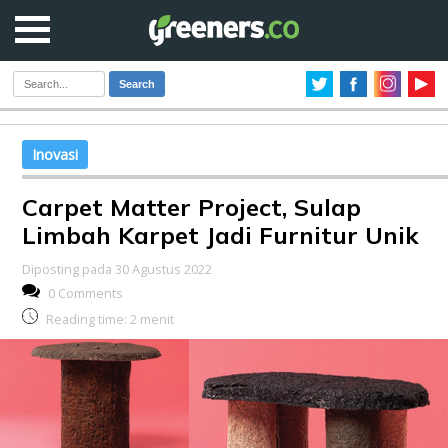
Search
Inovasi
Carpet Matter Project, Sulap
Limbah Karpet Jadi Furnitur Unik
Diposting pada 30 Agustus 2022
0 Comments
Reading time:
2
menit