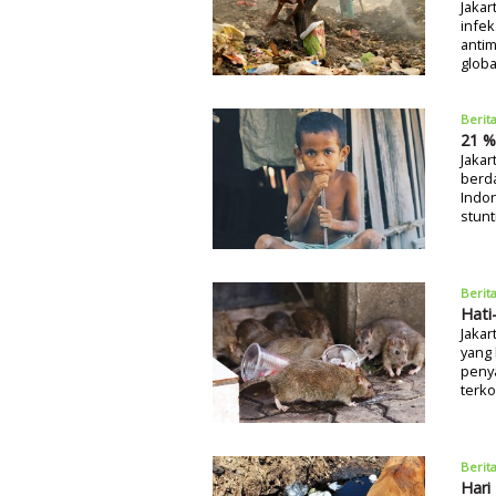
Jakar
infek
antim
globa
Berit
21 
Jaka
berda
Indon
stunt
Berit
Hati
Jakar
yang
penya
terko
Berit
Hari