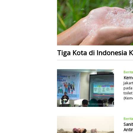
Tiga Kota di Indonesia 
Berit
Keme
Jakar
pada
toile
(Keme
Berit
Sani
Anti