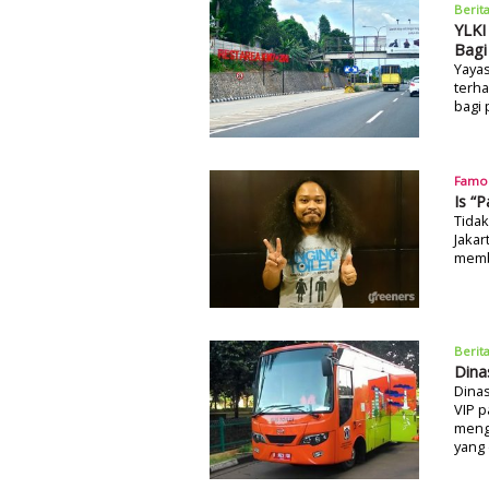
Berit
YLKI
Bagi
Yaya
terha
bagi 
Famo
Is “
Tidak
Jakar
membu
Berit
Dina
Dinas
VIP p
meng
yang 