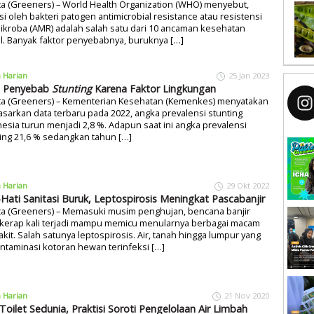
ta (Greeners) – World Health Organization (WHO) menyebut,
si oleh bakteri patogen antimicrobial resistance atau resistensi
ikroba (AMR) adalah salah satu dari 10 ancaman kesehatan
l. Banyak faktor penyebabnya, buruknya […]
a Harian
25 Jan 2023
% Penyebab
Stunting
Karena Faktor Lingkungan
rta (Greeners) – Kementerian Kesehatan (Kemenkes) menyatakan
sarkan data terbaru pada 2022, angka prevalensi stunting
esia turun menjadi 2,8 %. Adapun saat ini angka prevalensi
ing 21,6 % sedangkan tahun […]
a Harian
29 Okt 2022
-Hati Sanitasi Buruk, Leptospirosis Meningkat Pascabanjir
ta (Greeners) – Memasuki musim penghujan, bencana banjir
 kerap kali terjadi mampu memicu menularnya berbagai macam
kit. Salah satunya leptospirosis. Air, tanah hingga lumpur yang
ntaminasi kotoran hewan terinfeksi […]
a Harian
21 Nov 2020
 Toilet Sedunia, Praktisi Soroti Pengelolaan Air Limbah