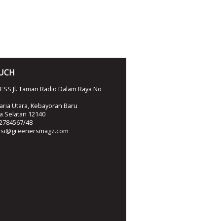
OUCH
SS Jl. Taman Radio Dalam Raya No
ria Utara, Kebayoran Baru
ta Selatan 12140
2784567/48
ksi@greenersmagz.com