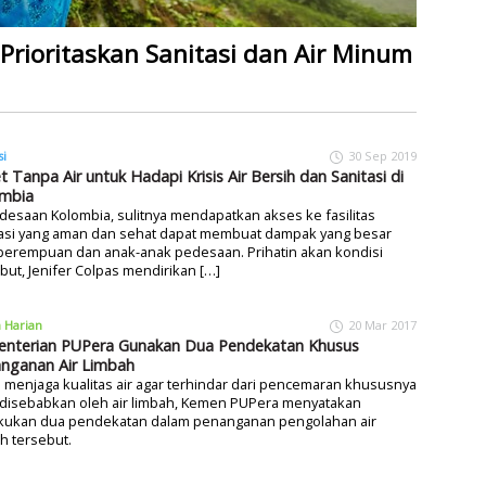
Prioritaskan Sanitasi dan Air Minum
si
30 Sep 2019
et Tanpa Air untuk Hadapi Krisis Air Bersih dan Sanitasi di
mbia
desaan Kolombia, sulitnya mendapatkan akses ke fasilitas
tasi yang aman dan sehat dapat membuat dampak yang besar
 perempuan dan anak-anak pedesaan. Prihatin akan kondisi
but, Jenifer Colpas mendirikan […]
a Harian
20 Mar 2017
nterian PUPera Gunakan Dua Pendekatan Khusus
nganan Air Limbah
menjaga kualitas air agar terhindar dari pencemaran khususnya
 disebabkan oleh air limbah, Kemen PUPera menyatakan
kukan dua pendekatan dalam penanganan pengolahan air
h tersebut.