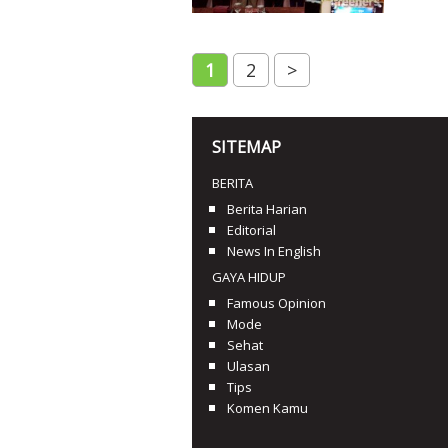
1
2
>
SITEMAP
BERITA
Berita Harian
Editorial
News In English
GAYA HIDUP
Famous Opinion
Mode
Sehat
Ulasan
Tips
Komen Kamu