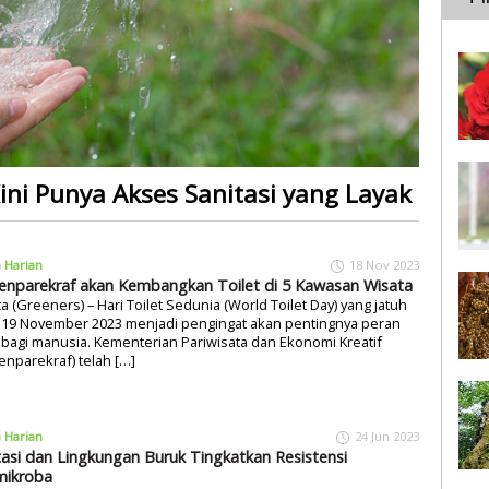
Kini Punya Akses Sanitasi yang Layak
a Harian
18 Nov 2023
nparekraf akan Kembangkan Toilet di 5 Kawasan Wisata
ta (Greeners) – Hari Toilet Sedunia (World Toilet Day) yang jatuh
 19 November 2023 menjadi pengingat akan pentingnya peran
t bagi manusia. Kementerian Pariwisata dan Ekonomi Kreatif
nparekraf) telah […]
a Harian
24 Jun 2023
tasi dan Lingkungan Buruk Tingkatkan Resistensi
mikroba