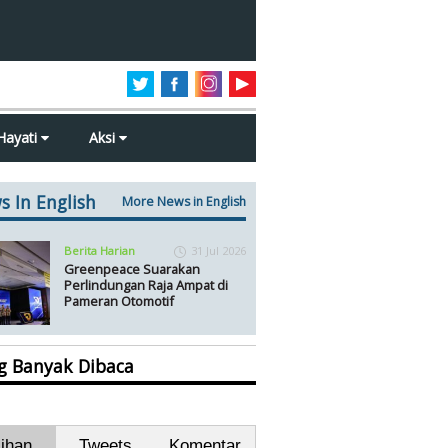
Hayati
Aksi
s In English
More News in English
Berita Harian
31 Jul 2026
Greenpeace Suarakan
Perlindungan Raja Ampat di
Pameran Otomotif
ng Banyak Dibaca
lihan
Tweets
Komentar