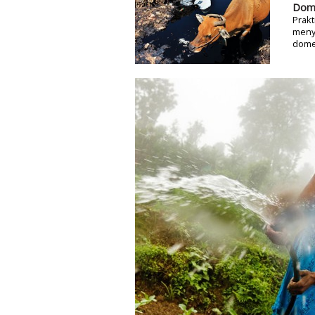
Dome
Prakt
menya
domes