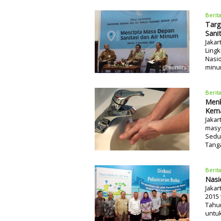
Berit
Targ
Sanit
Jakar
Ling
Nasio
minum
Berit
Menk
Kema
Jakar
masya
Sedun
Tanga
Berit
Nasio
Jakar
2015
Tahu
untuk