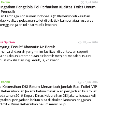
a Harian
3 Jul 2016
 Ingatkan Pengelola Tol Perhatikan Kualitas Toilet Umum
 Pemudik
san Lembaga Konsumen Indonesia (YLKI) menyoroti keluhan
dap kualitas pelayanan toilet di titik-titik kumpul atau rest area
pengguna jalan tol saat mudik lebaran.
us Opinion
28 Jun 2016
Payung Teduh” Khawatir Air Bersih
 hanya di daerah yang minim fasilitas, di perkotaan seperti
ta sekalipun ketersediaan air bersih menjadi masalah. Isu ini
at vokalis Payung Teduh, Is, khawatir.
a Harian
27 Jun 2016
s Kebersihan DKI Belum Menambah Jumlah Bus Toilet VIP
 Kebersihan DKI Jakarta belum melakukan pengadaan bus toilet
ada tahun 2016. Kepala Dinas Kebersihan DKI Jakarta Isnawa Adji,
atakan, pengadaan belum bisa dilakukan lantaran anggaran
dimiliki Dinas Kebersihan belum mencukupi.