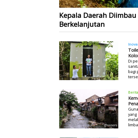
Kepala Daerah Diimbau 
Berkelanjutan
Inova
Toil
Kolo
Di pe
sani
bagi
terse
Berit
Keme
Pena
Guna 
yang
mela
limba