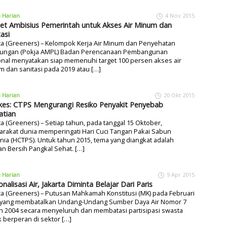
a Harian
4 Nov 2015
et Ambisius Pemerintah untuk Akses Air Minum dan
asi
ta (Greeners) – Kelompok Kerja Air Minum dan Penyehatan
kungan (Pokja AMPL) Badan Perencanaan Pembangunan
nal menyatakan siap memenuhi target 100 persen akses air
 dan sanitasi pada 2019 atau […]
a Harian
20 Okt 2015
es: CTPS Mengurangi Resiko Penyakit Penyebab
tian
ta (Greeners) – Setiap tahun, pada tanggal 15 Oktober,
rakat dunia memperingati Hari Cuci Tangan Pakai Sabun
ia (HCTPS). Untuk tahun 2015, tema yang diangkat adalah
n Bersih Pangkal Sehat. […]
a Harian
9 Apr 2015
nalisasi Air, Jakarta Diminta Belajar Dari Paris
ta (Greeners) – Putusan Mahkamah Konstitusi (MK) pada Februari
 yang membatalkan Undang-Undang Sumber Daya Air Nomor 7
n 2004 secara menyeluruh dan membatasi partisipasi swasta
 berperan di sektor […]