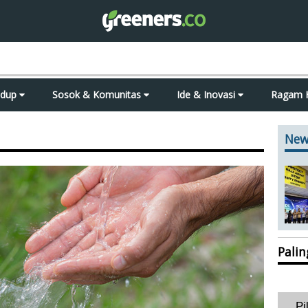
idup
Sosok & Komunitas
Ide & Inovasi
Ragam 
New
Pali
Pi