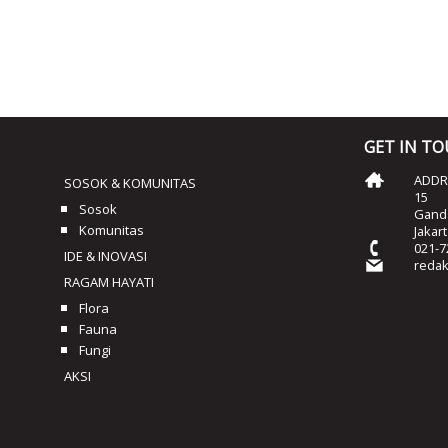
GET IN T
ADDRE
SOSOK & KOMUNITAS
15
Sosok
Ganda
Komunitas
Jakar
021-7
IDE & INOVASI
reda
RAGAM HAYATI
Flora
Fauna
Fungi
AKSI