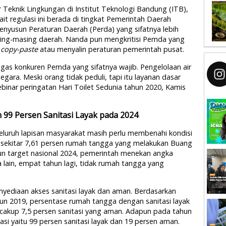
Teknik Lingkungan di Institut Teknologi Bandung (ITB),
it regulasi ini berada di tingkat Pemerintah Daerah
yusun Peraturan Daerah (Perda) yang sifatnya lebih
sing-masing daerah. Nanda pun mengkritisi Pemda yang
a
copy-paste
atau menyalin peraturan pemerintah pusat.
ugas konkuren Pemda yang sifatnya wajib. Pengelolaan air
gara. Meski orang tidak peduli, tapi itu layanan dasar
binar peringatan Hari Toilet Sedunia tahun 2020, Kamis
n 99 Persen Sanitasi Layak pada 2024
luruh lapisan masyarakat masih perlu membenahi kondisi
19 sekitar 7,61 persen rumah tangga yang melakukan Buang
un target nasional 2024, pemerintah menekan angka
 lain, empat tahun lagi, tidak rumah tangga yang
enyediaan akses sanitasi layak dan aman. Berdasarkan
hun 2019, persentase rumah tangga dengan sanitasi layak
cakup 7,5 persen sanitasi yang aman. Adapun pada tahun
asi yaitu 99 persen sanitasi layak dan 19 persen aman.