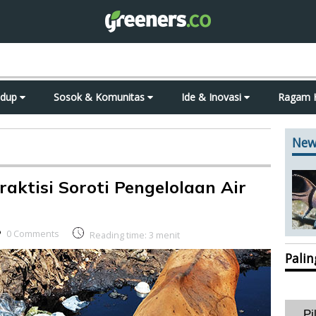
idup
Sosok & Komunitas
Ide & Inovasi
Ragam 
New
raktisi Soroti Pengelolaan Air
0 Comments
Reading time:
3
menit
Pali
Pi