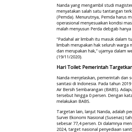
Nanda yang mengambil studi magister 
menyatakan salah satu tantangan terka
(Pemda). Menurutnya, Pemda harus men
operasional menyesuaikan kondisi ma
malah menyusun Perda debgab hany
“Padahal air limbah itu masuk dalam t
limbah merupakan hak seluruh warga ne
dan merupakan hak,” ujarnya dalam we
(19/11/2020).
Hari Toilet: Pemerintah Targetka
Nanda menjelaskan, pemerintah dan se
sanitasi di Indonesia. Pada tahun 20
Air Bersih Sembarangan (BABS). Adap
tersebut hingga 0 persen. Dengan kata
melakukan BABS.
Targetan lain, lanjut Nanda, adalah p
Survei Ekonomi Nasional (Susenas) ta
sebesar 77,4 persen. Di dalamnya men
2024, target nasional penyediaan sanit