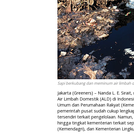
Sapi berkubang dan meminum air limbah di B
Jakarta (Greeners) – Nanda L. E. Sirai
Air Limbah Domestik (ALD) di Indonesi
Umum dan Perumahaan Rakyat (Kemen P
pemerintah pusat sudah cukup lengka
tersendiri terkait pengelolaan. Namun
hingga tingkat kementerian terkait s
(Kemendagri), dan Kementerian Lingk