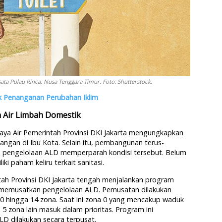
ta Pulau Rinca, Nusa Tenggara Timur. Foto: Shutterstock.
k Penanganan Perubahan Iklim
n Air Limbah Domestik
Daya Air Pemerintah Provinsi DKI Jakarta mengungkapkan
tangan di Ibu Kota. Selain itu, pembangunan terus-
 pengelolaan ALD memperparah kondisi tersebut. Belum
ki paham keliru terkait sanitasi.
tah Provinsi DKI Jakarta tengah menjalankan program
 memusatkan pengelolaan ALD. Pemusatan dilakukan
0 hingga 14 zona. Saat ini zona 0 yang mencakup waduk
5 zona lain masuk dalam prioritas. Program ini
D dilakukan secara terpusat.