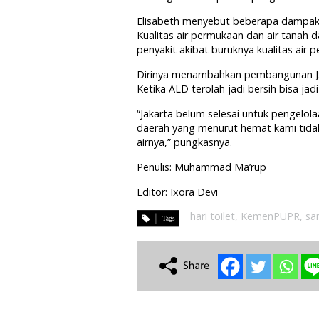
Elisabeth menyebut beberapa dampak po
Kualitas air permukaan dan air tanah
penyakit akibat buruknya kualitas air 
Dirinya menambahkan pembangunan JSS b
Ketika ALD terolah jadi bersih bisa ja
“Jakarta belum selesai untuk pengelola
daerah yang menurut hemat kami tidak
airnya,” pungkasnya.
Penulis: Muhammad Ma’rup
Editor: Ixora Devi
hari toilet
,
KemenPUPR
,
san