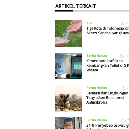
ARTIKEL TERKAIT
Aksi
25
Tiga Kota di Indonesia Ki
Akses Sanitasi yang Laya
Berita Harian
18
Kemenparekraf akan
Kembangkan Toilet di 5
Wisata
Berita Harian
2
Sanitasi dan Lingkungan
Tingkatkan Resistensi
Antimikroba
Berita Harian
2
21 % Penyebab
Stunting