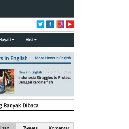
Hayati
Aksi
s In English
More News in English
News in English
21 Apr 2024
Indonesia Struggles to Protect
Banggai cardinalfish
ng Banyak Dibaca
lihan
Tweets
Komentar