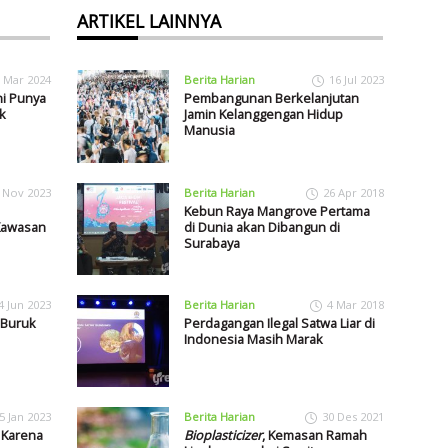
ARTIKEL LAINNYA
 Mar 2024
Berita Harian
16 Jul 2023
ni Punya
Pembangunan Berkelanjutan
k
Jamin Kelanggengan Hidup
Manusia
 Nov 2023
Berita Harian
26 Apr 2018
Kebun Raya Mangrove Pertama
 Kawasan
di Dunia akan Dibangun di
Surabaya
4 Jun 2023
Berita Harian
4 Mar 2018
 Buruk
Perdagangan Ilegal Satwa Liar di
Indonesia Masih Marak
5 Jan 2023
Berita Harian
30 Des 2021
Karena
Bioplasticizer
, Kemasan Ramah