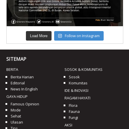
Follow on Instagram
Load More
SITEMAP
BERITA
SOSOK & KOMUNITAS
Berita Harian
Sosok
Editorial
Komunitas
News In English
IDE & INOVASI
GAYA HIDUP
RAGAM HAYATI
Famous Opinion
Flora
Mode
Fauna
Sehat
Fungi
Ulasan
AKSI
Tips