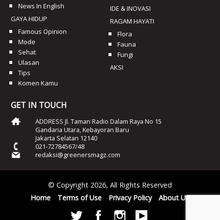
News In English
IDE & INOVASI
GAYA HIDUP
RAGAM HAYATI
Famous Opinion
Flora
Mode
Fauna
Sehat
Fungi
Ulasan
AKSI
Tips
Komen Kamu
GET IN TOUCH
ADDRESS Jl. Taman Radio Dalam Raya No 15
Gandaria Utara, Kebayoran Baru
Jakarta Selatan 12140
021-72784567/48
redaksi@greenersmagz.com
© Copyright 2026, All Rights Reserved
Home
Terms of Use
Privacy Policy
About Us