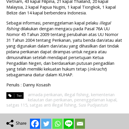
Vietnam, 43 kapal Filipina, 21 kapal Thailand, 20 kapal
Malaysia, 2 kapal Papua Nugini, 1 kapal Tiongkok, 1 kapal
Belize dan 14 kapal berbendera Indonesia.
Sebagai informasi, penenggelaman kapal pelaku
illegal
fishing
dilakukan dengan mengacu pada Pasal 76A UU
Nomor 45 Tahun 2009 tentang perubahan atas UU Nomor
31 Tahun 2004 tentang Perikanan, yaitu benda dan/atau alat
yang digunakan dalam dan/atau yang dihasilkan dari tindak
pidana perikanan dapat dirampas untuk negara atau
dimusnahkan setelah mendapat persetujuan Ketua
Pengadilan Negeri, dan berdasarkan putusan pengadilan
yang telah memiliki kekuatan hukum tetap (
inkracht
)
sebagaimana diatur dalam KUHAP.
Penulis : Danny Kosasih
armada perikanan
,
illegal fishing
,
kementerian
kelautan dan perikanan
,
penenggelaman kapal
,
satgas 115
,
satgas anti illegal fishing
,
Susi Pudjiastuti