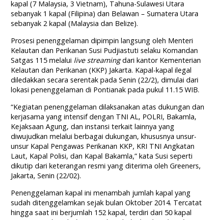
kapal (7 Malaysia, 3 Vietnam), Tahuna-Sulawesi Utara
sebanyak 1 kapal (Filipina) dan Belawan – Sumatera Utara
sebanyak 2 kapal (Malaysia dan Belize).
Prosesi penenggelaman dipimpin langsung oleh Menteri
Kelautan dan Perikanan Susi Pudjiastuti selaku Komandan
Satgas 115 melalui
live streaming
dari kantor Kementerian
Kelautan dan Perikanan (KKP) Jakarta. Kapal-kapal ilegal
diledakkan secara serentak pada Senin (22/2), dimulai dari
lokasi penenggelaman di Pontianak pada pukul 11.15 WIB.
“Kegiatan penenggelaman dilaksanakan atas dukungan dan
kerjasama yang intensif dengan TNI AL, POLRI, Bakamla,
Kejaksaan Agung, dan instansi terkait lainnya yang
diwujudkan melalui berbagai dukungan, khususnya unsur-
unsur Kapal Pengawas Perikanan KKP, KRI TNI Angkatan
Laut, Kapal Polisi, dan Kapal Bakamla,” kata Susi seperti
dikutip dari keterangan resmi yang diterima oleh Greeners,
Jakarta, Senin (22/02).
Penenggelaman kapal ini menambah jumlah kapal yang
sudah ditenggelamkan sejak bulan Oktober 2014. Tercatat
hingga saat ini berjumlah 152 kapal, terdiri dari 50 kapal