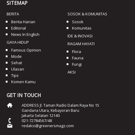
SITEMAP
BERITA
SOSOK & KOMUNITAS
Berita Harian
Sosok
Editorial
Komunitas
News In English
IDE & INOVASI
GAYA HIDUP
RAGAM HAYATI
Famous Opinion
Flora
Mode
Fauna
Sehat
Fungi
Ulasan
AKSI
Tips
Komen Kamu
GET IN TOUCH
ADDRESS Jl. Taman Radio Dalam Raya No 15
Gandaria Utara, Kebayoran Baru
Jakarta Selatan 12140
021-72784567/48
redaksi@greenersmagz.com