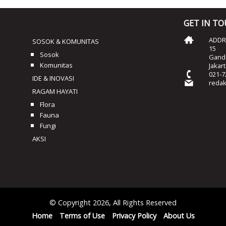
GET IN T
ADDRE
SOSOK & KOMUNITAS
15
Sosok
Ganda
Komunitas
Jakar
021-7
IDE & INOVASI
reda
RAGAM HAYATI
Flora
Fauna
Fungi
AKSI
© Copyright 2026, All Rights Reserved
Home
Terms of Use
Privacy Policy
About Us