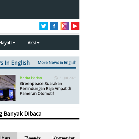
Hayati
Aksi
s In English
More News in English
Berita Harian
31 Jul 2026
Greenpeace Suarakan
Perlindungan Raja Ampat di
Pameran Otomotif
ng Banyak Dibaca
lihan
Tweets
Komentar