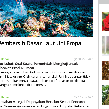
 Pembersih Dasar Laut Uni Eropa
a Harian
31 Mar 2019
o Luhut: Soal Sawit, Pemerintah Mengkaji untuk
oikot Produk Eropa
 menyatakan bahwa industri sawit di Indonesia melibatkan
ar 18 juta orang. Oleh karena itu, langkah Uni Eropa untuk tidak
 menggunakan minyak sawit sebagai biofuel akan berdampak
angka kemiskinan di Indonesia.
a Harian
20 Nov 2015
esahan V-Legal Diupayakan Berjalan Sesuai Rencana
ta (Greeners) – Kementerian Lingkungan Hidup dan Kehutanan