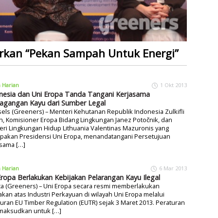
rkan “Pekan Sampah Untuk Energi”
a Harian
1 Okt 2013
nesia dan Uni Eropa Tanda Tangani Kerjasama
agangan Kayu dari Sumber Legal
els (Greeners) – Menteri Kehutanan Republik Indonesia Zulkifli
, Komisioner Eropa Bidang Lingkungan Janez Potočnik, dan
ri Lingkungan Hidup Lithuania Valentinas Mazuronis yang
pakan Presidensi Uni Eropa, menandatangani Persetujuan
asama […]
a Harian
6 Mar 2013
Eropa Berlakukan Kebijakan Pelarangan Kayu Ilegal
ta (Greeners) – Uni Eropa secara resmi memberlakukan
akan atas Industri Perkayuan di wilayah Uni Eropa melalui
uran EU Timber Regulation (EUTR) sejak 3 Maret 2013. Peraturan
imaksudkan untuk […]