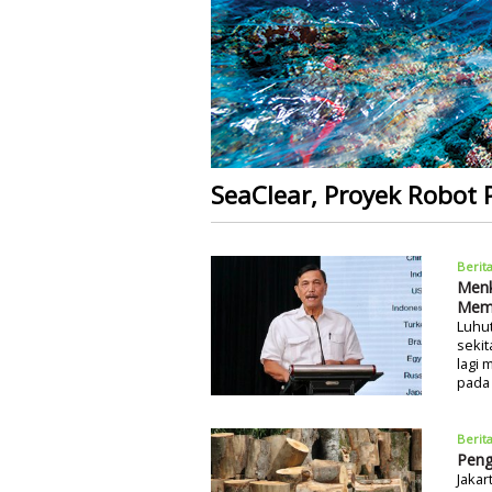
SeaClear, Proyek Robot
Berit
Menk
Memb
Luhut
sekit
lagi
pada 
Berit
Peng
Jakar