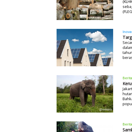
(KLH
seba
(FLEG
Inova
Targ
Secar
dalam
tahun
beras
Berit
Keru
Jakar
hutan
Bahka
popul
Berit
Samb