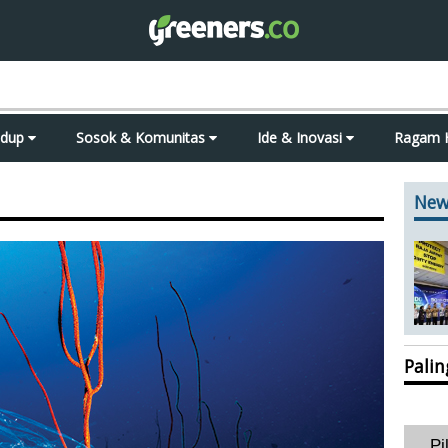
idup
Sosok & Komunitas
Ide & Inovasi
Ragam 
New
Pali
Pi