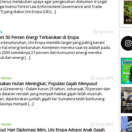
K) terus melakukan upaya agar pengesahan dokumen V-Legal
gai lisensi Forest Law Enforcement Governance and Trade
T) yang diakui Uni Eropa (UE) […]
si
9 Jul 2015
et 50 Persen Energi Terbarukan di Eropa
a keseluruhan, Uni Eropa memiliki target yang paling berani
 hal energi terbarukan. Komitmen mereka saat ini adalah pada
 2030 setidaknya 27 persen dari konsumsi energi mereka
al dari energi […]
a Harian
21 Jun 2015
sakan Hutan Meningkat, Populasi Gajah Menyusut
ta (Greeners) – Dalam kurun 25 tahun, sebanyak 70 persen dari
 dataran rendah yang menjadi habitat gajah telah musnah.
n, diperkirakan jumlah gajah liar Sumatera telah berkurang
asinya menjadi […]
a Harian
21 Jun 2015
ut Hari Diplomasi Iklim, Uni Eropa Adopsi Anak Gajah