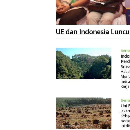
UE dan Indonesia Luncu
Berit
Indo
Perd
Bruss
Hasan
Mente
meru
Kerj
Berit
Uni 
Jakar
Kebij
perat
ini d