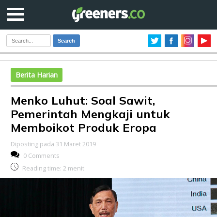
Search
Berita Harian
Menko Luhut: Soal Sawit,
Pemerintah Mengkaji untuk
Memboikot Produk Eropa
Diposting pada 31 Maret 2019
0 Comments
Reading time:
2
menit