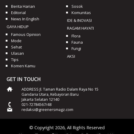
Berita Harian
Sosok
Editorial
Komunitas
News In English
IDE & INOVASI
GAYA HIDUP
RAGAM HAYATI
Famous Opinion
Flora
Mode
Fauna
Sehat
Fungi
Ulasan
AKSI
Tips
Komen Kamu
GET IN TOUCH
ADDRESS Jl. Taman Radio Dalam Raya No 15
Gandaria Utara, Kebayoran Baru
Jakarta Selatan 12140
021-72784567/48
redaksi@greenersmagz.com
© Copyright 2026, All Rights Reserved