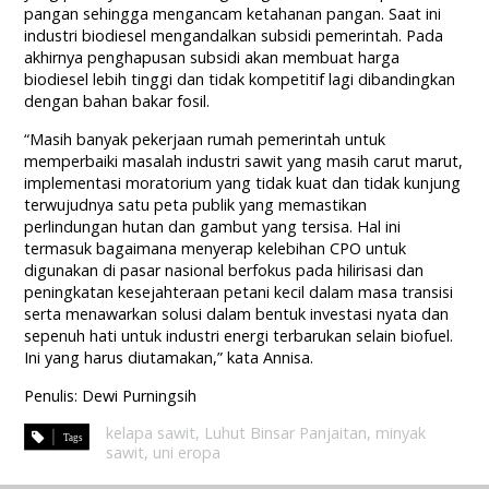
pangan sehingga mengancam ketahanan pangan. Saat ini
industri biodiesel mengandalkan subsidi pemerintah. Pada
akhirnya penghapusan subsidi akan membuat harga
biodiesel lebih tinggi dan tidak kompetitif lagi dibandingkan
dengan bahan bakar fosil.
“Masih banyak pekerjaan rumah pemerintah untuk
memperbaiki masalah industri sawit yang masih carut marut,
implementasi moratorium yang tidak kuat dan tidak kunjung
terwujudnya satu peta publik yang memastikan
perlindungan hutan dan gambut yang tersisa. Hal ini
termasuk bagaimana menyerap kelebihan CPO untuk
digunakan di pasar nasional berfokus pada hilirisasi dan
peningkatan kesejahteraan petani kecil dalam masa transisi
serta menawarkan solusi dalam bentuk investasi nyata dan
sepenuh hati untuk industri energi terbarukan selain biofuel.
Ini yang harus diutamakan,” kata Annisa.
Penulis: Dewi Purningsih
kelapa sawit
,
Luhut Binsar Panjaitan
,
minyak
sawit
,
uni eropa