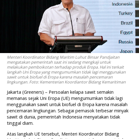
Menteri Koordinator Bidang Maritim Luhut Binsar Pandjaitan
mengatakan pemerintah saat ini sedang mengkaji untuk
melakukan pemboikotan terhadap produk Eropa. Hal ini terkait
langkah Uni Eropa yang mengumumkan tidak lagi menggunakan
sawit untuk biofuel di Eropa karena masalah pencemaran
lingkungan. Foto: Kementerian Koordiantor Bidang Kemaritiman
Jakarta (Greeners) – Persoalan kelapa sawit semakin
memanas sejak Uni Eropa (UE) mengumumkan tidak lagi
menggunakan sawit untuk biofuel di Eropa karena masalah
pencemaran lingkungan. Sebagai pemasok terbesar minyak
sawit di dunia, pemerintah Indonesia menyatakan tidak
tinggal diam.
Atas langkah UE tersebut, Menteri Koordinator Bidang