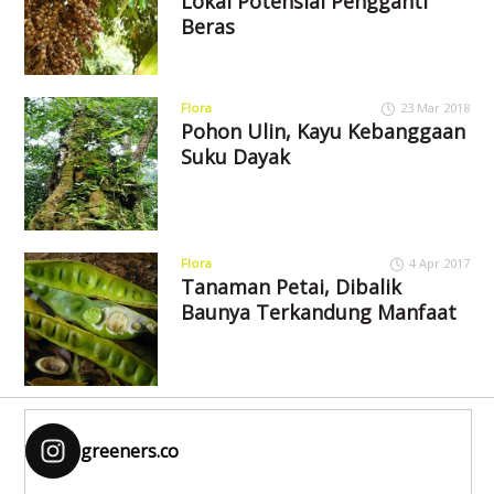
Lokal Potensial Pengganti
Beras
Flora
23 Mar 2018
Pohon Ulin, Kayu Kebanggaan
Suku Dayak
Flora
4 Apr 2017
Tanaman Petai, Dibalik
Baunya Terkandung Manfaat
greeners.co