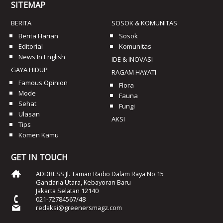
SITEMAP
BERITA
SOSOK & KOMUNITAS
Berita Harian
Sosok
Editorial
Komunitas
News In English
IDE & INOVASI
GAYA HIDUP
RAGAM HAYATI
Famous Opinion
Flora
Mode
Fauna
Sehat
Fungi
Ulasan
AKSI
Tips
Komen Kamu
GET IN TOUCH
ADDRESS Jl. Taman Radio Dalam Raya No 15
Gandaria Utara, Kebayoran Baru
Jakarta Selatan 12140
021-72784567/48
redaksi@greenersmagz.com