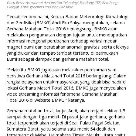
Guru Besar Astronomi dari Institut Teknologi Bandung (ITB) Bambang
Hidayat. Foto: greeners.co/Danny Kosasih
Terkait fenomena ini, Kepala Badan Meteorologi Klimatologi
dan Geofisika (BMKG) Andi Eka Sakya mengatakan, selama
Gerhana Matahari Total 2016 berlangsung, BMKG akan
melakukan pengamatan dengan tujuan untuk mendapatkan
informasi mengenai perubahan terhadap variasi medan
magnet bumi dan perubahan anomali gravitasi serta efeknya
yang diukur dari tempat-tempat tertentu di permukaan
Bumi sebagai dampak dari gerhana matahari total.
“Selain itu BMKG juga akan melakukan perekaman saat
peristiwa Gerhana Matahari Total 2016 berlangsung. Dalam
rangka pelayanan untuk masyarakat yang tidak bisa hadir di
lokasi Gerhana Matari Total 2016, BMKG juga menyediakan
video streaming informasi fenomena Gerhana Matahari
Total 2016 di website BMKG,” katanya.
Gerhana matahari total, lanjut Andi, akan terjadi sekitar 1,5
sampai dengan tiga menit. Di pusat jalur gerhana, gerhana
total terpendek akan terjadi di Seai, Pulau Pagai Selatan,
Sumatera Barat, yaitu selama satu menit 54 detik dan
terpanjang di Maba, Halmahera Timur, Maluku Utara, yaitu