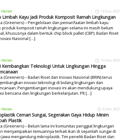
a Harian
16 Des 2021
 Limbah Kayu Jadi Produk Komposit Ramah Lingkungan
ta (Greeners) – Pengelolaan dan pemanfaatan limbah kayu
k produk komposit ramah lingkungan selama ini masih belum
al, khususnya dalam bentuk chip block pallet (CBP). Badan Riset
novasi Nasional […]
a Harian
13 Des 2021
 Kembangkan Teknologi Untuk Lingkungan Hingga
encanaan
ta (Greeners) – Badan Riset dan Inovasi Nasional (BRIN) terus
embangkan inovasi teknologi di bidang lingkungan dan
ncanaan. Pengembangan inovasi ini akan mendukung upaya
asi bencana dan lingkungan berkelanjutan. Plt […]
a Harian
6 Des 2021
oplastik Cemari Sungai, Segerakan Gaya Hidup Minim
ah Plastik
ta (Greeners) – Belum lama ini komunitas penggiat lingkungan
n menyampaikan temuannya terkait ikan di sejumlah sungai di
 Jawa mengandung mikroplastik. Tim peneliti Badan Riset dan