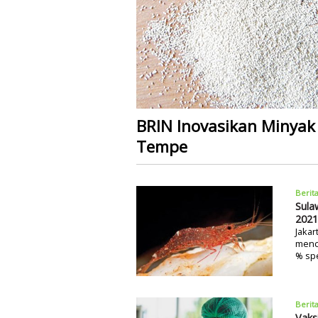
BRIN Inovasikan Minyak
Tempe
Berit
Sula
2021
Jakar
menca
% sp
Berit
Vaks