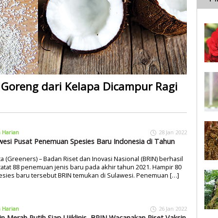
 Goreng dari Kelapa Dicampur Ragi
a Harian
28 Jan 2022
wesi Pusat Penemuan Spesies Baru Indonesia di Tahun
ta (Greeners) – Badan Riset dan Inovasi Nasional (BRIN) berhasil
tat 88 penemuan jenis baru pada akhir tahun 2021. Hampir 80
esies baru tersebut BRIN temukan di Sulawesi. Penemuan […]
a Harian
26 Jan 2022
in Merah Putih Siap Ujiklinis, BRIN Wacanakan Riset Vaksin