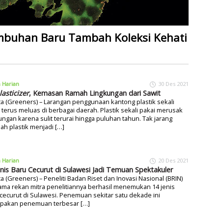
mbuhan Baru Tambah Koleksi Kehati
a Harian
30 Des 2021
lasticizer
, Kemasan Ramah Lingkungan dari Sawit
ta (Greeners) – Larangan penggunaan kantong plastik sekali
 terus meluas di berbagai daerah. Plastik sekali pakai merusak
ungan karena sulit terurai hingga puluhan tahun. Tak jarang
h plastik menjadi […]
a Harian
20 Des 2021
enis Baru Cecurut di Sulawesi Jadi Temuan Spektakuler
ta (Greeners) – Peneliti Badan Riset dan Inovasi Nasional (BRIN)
ma rekan mitra penelitiannya berhasil menemukan 14 jenis
cecurut di Sulawesi. Penemuan sekitar satu dekade ini
pakan penemuan terbesar […]