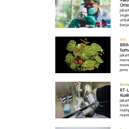
Omic
Jakar
seger
untuk
berja
Aksi
BRIN
Suma
Jakar
mene
memil
jenis
Berit
RT-L
Kual
Jakar
(reve
mampu
react