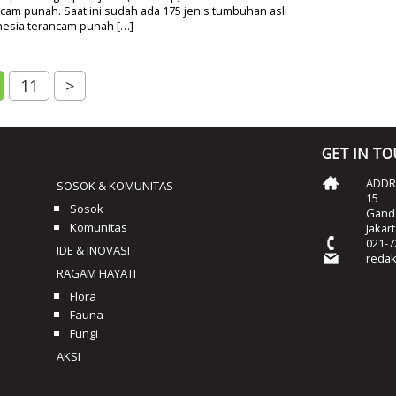
cam punah. Saat ini sudah ada 175 jenis tumbuhan asli
nesia terancam punah […]
11
>
GET IN T
ADDRE
SOSOK & KOMUNITAS
15
Sosok
Ganda
Komunitas
Jakar
021-7
IDE & INOVASI
reda
RAGAM HAYATI
Flora
Fauna
Fungi
AKSI