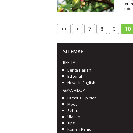
teran
Indo
<<
<
7
8
9
10
SITEMAP
BERITA
Berita Harian
Editorial
News In English
GAYA HIDUP
Famous Opinion
Mode
Sehat
Ulasan
Tips
Komen Kamu