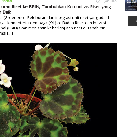
a Harian
5 Jan 2022
buran Riset ke BRIN, Tumbuhkan Komunitas Riset yang
h Baik
ta (Greeners) – Peleburan dan integrasi unit riset yang ada di
Lo
gai kementerian lembaga (K/L) ke Badan Riset dan Inovasi
nal (BRIN) akan menjamin keberlanjutan riset di Tanah Air.
rasi […]