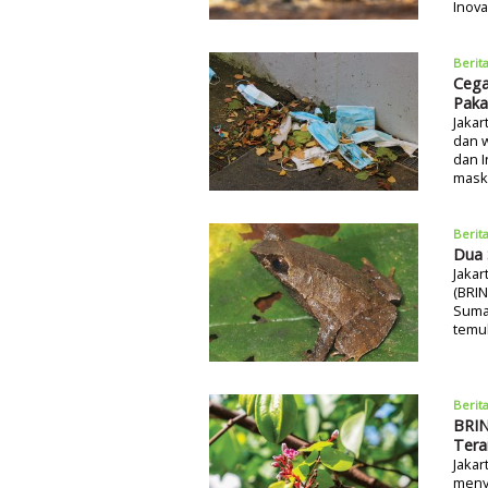
Inova
Berit
Cega
Paka
Jakar
dan w
dan 
mask
Berit
Dua 
Jakar
(BRI
Suma
temu
Berit
BRIN
Tera
Jakar
menyi