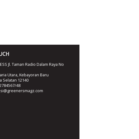
OUCH
SS Jl. Taman Radio Dalam Raya No
ria Utara, Kebayoran Baru
ta Selatan 12140
2784567/48
ksi@greenersmagz.com