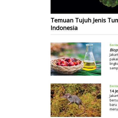
Temuan Tujuh Jenis Tu
Indonesia
Berit
Biop
Jakar
pakai
lingk
sampa
Berit
14 J
Jakar
bersa
baru 
meru