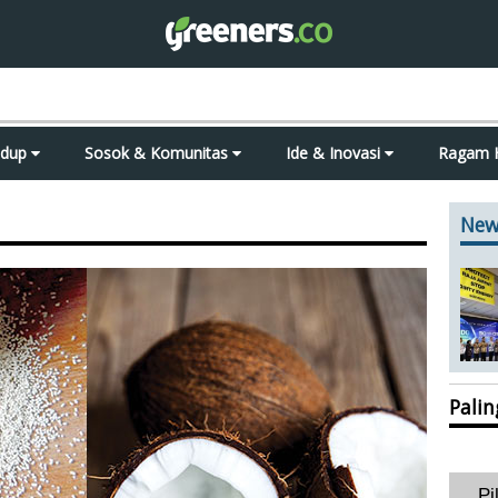
idup
Sosok & Komunitas
Ide & Inovasi
Ragam 
New
Pali
Pi