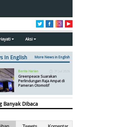
Hayati
Aksi
s In English
More News in English
Berita Harian
31 Jul 2026
Greenpeace Suarakan
Perlindungan Raja Ampat di
Pameran Otomotif
ng Banyak Dibaca
lihan
Tweets
Komentar