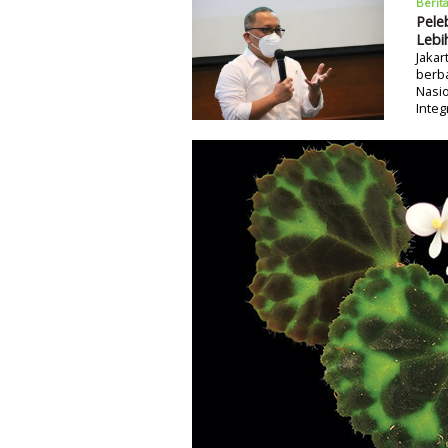
Berit
Pele
Lebi
Jakar
berba
Nasio
Integ