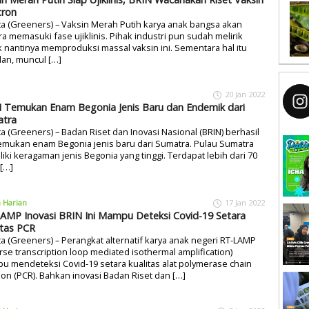
ron
ta (Greeners) – Vaksin Merah Putih karya anak bangsa akan
a memasuki fase ujiklinis. Pihak industri pun sudah melirik
 nantinya memproduksi massal vaksin ini. Sementara hal itu
lan, muncul […]
20 Jan 2022
 Temukan Enam Begonia Jenis Baru dan Endemik dari
tra
ta (Greeners) – Badan Riset dan Inovasi Nasional (BRIN) berhasil
mukan enam Begonia jenis baru dari Sumatra. Pulau Sumatra
iki keragaman jenis Begonia yang tinggi. Terdapat lebih dari 70
 […]
a Harian
17 Jan 2022
AMP Inovasi BRIN Ini Mampu Deteksi Covid-19 Setara
itas PCR
ta (Greeners) – Perangkat alternatif karya anak negeri RT-LAMP
rse transcription loop mediated isothermal amplification)
 mendeteksi Covid-19 setara kualitas alat polymerase chain
ion (PCR). Bahkan inovasi Badan Riset dan […]