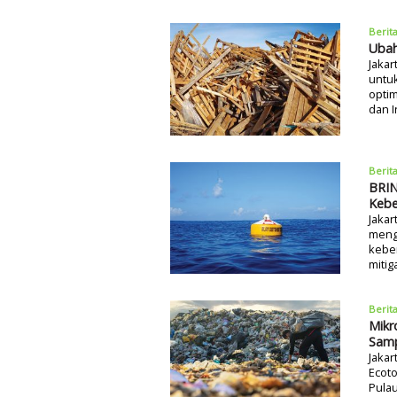
Berit
Ubah
Jakar
untu
optim
dan I
Berit
BRIN
Keb
Jakar
meng
kebe
mitig
Berit
Mikr
Samp
Jakar
Ecoto
Pulau