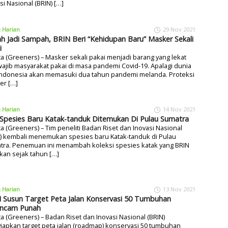
si Nasional (BRIN) […]
a Harian
29 Nov 2021
h Jadi Sampah, BRIN Beri “Kehidupan Baru” Masker Sekali
i
ta (Greeners) – Masker sekali pakai menjadi barang yang lekat
ajib masyarakat pakai di masa pandemi Covid-19. Apalagi dunia
Indonesia akan memasuki dua tahun pandemi melanda. Proteksi
er […]
a Harian
14 Nov 2021
Spesies Baru Katak-tanduk Ditemukan Di Pulau Sumatra
ta (Greeners) – Tim peneliti Badan Riset dan Inovasi Nasional
N) kembali menemukan spesies baru Katak-tanduk di Pulau
tra. Penemuan ini menambah koleksi spesies katak yang BRIN
kan sejak tahun […]
a Harian
13 Nov 2021
 Susun Target Peta Jalan Konservasi 50 Tumbuhan
ncam Punah
ta (Greeners) – Badan Riset dan Inovasi Nasional (BRIN)
apkan target peta jalan (roadmap) konservasi 50 tumbuhan