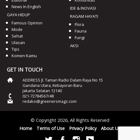
News In English
IDE & INOVASI
GAYA HIDUP
RAGAM HAYATI
Famous Opinion
Flora
Mode
Fauna
Sehat
Fungi
Ulasan
AKSI
Tips
Komen Kamu
GET IN TOUCH
ADDRESS Jl. Taman Radio Dalam Raya No 15
Gandaria Utara, Kebayoran Baru
Jakarta Selatan 12140
021-72784567/48
redaksi@greenersmagz.com
© Copyright 2026, All Rights Reserved
Home
Terms of Use
Privacy Policy
About Us