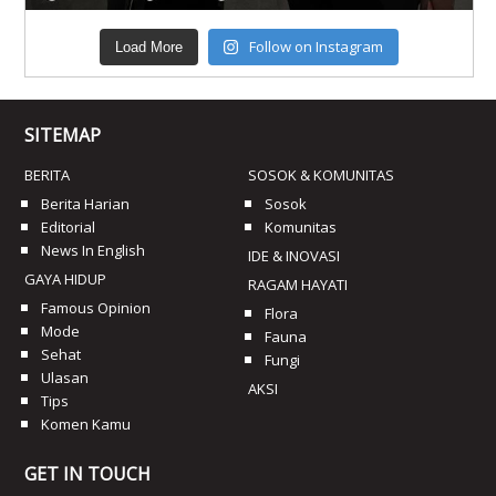
Follow on Instagram
Load More
SITEMAP
BERITA
SOSOK & KOMUNITAS
Berita Harian
Sosok
Editorial
Komunitas
News In English
IDE & INOVASI
GAYA HIDUP
RAGAM HAYATI
Famous Opinion
Flora
Mode
Fauna
Sehat
Fungi
Ulasan
AKSI
Tips
Komen Kamu
GET IN TOUCH