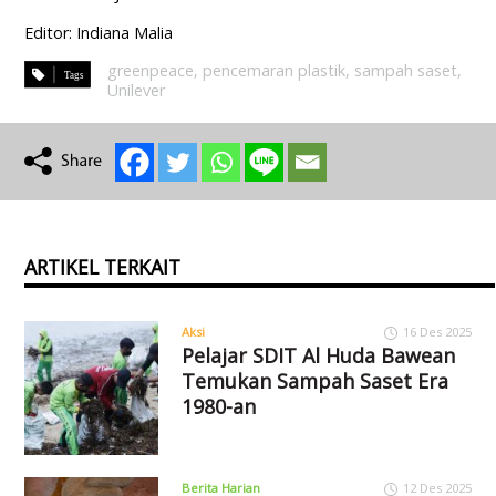
Editor: Indiana Malia
greenpeace
,
pencemaran plastik
,
sampah saset
,
Unilever
ARTIKEL TERKAIT
Aksi
16 Des 2025
Pelajar SDIT Al Huda Bawean
Temukan Sampah Saset Era
1980-an
Berita Harian
12 Des 2025