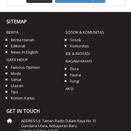
SITEMAP
BERITA
SOSOK & KOMUNITAS
Berita Harian
Sosok
Editorial
Komunitas
News In English
IDE & INOVASI
GAYA HIDUP
RAGAM HAYATI
Famous Opinion
Flora
Mode
Fauna
Sehat
Fungi
Ulasan
AKSI
Tips
Komen Kamu
GET IN TOUCH
ADDRESS Jl. Taman Radio Dalam Raya No 15
Gandaria Utara, Kebayoran Baru
Jakarta Selatan 12140