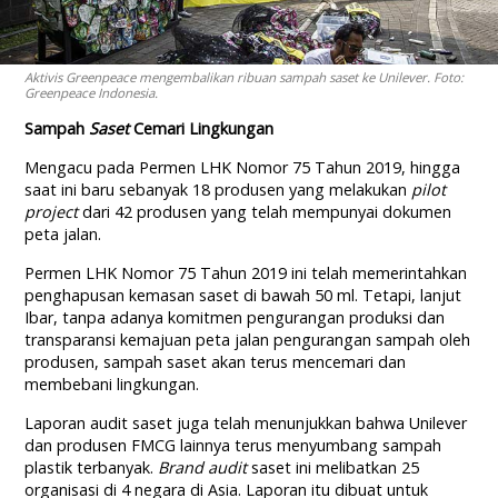
Aktivis Greenpeace mengembalikan ribuan sampah saset ke Unilever. Foto:
Greenpeace Indonesia.
Sampah
Saset
Cemari Lingkungan
Mengacu pada Permen LHK Nomor 75 Tahun 2019, hingga
saat ini baru sebanyak 18 produsen yang melakukan
pilot
project
dari 42 produsen yang telah mempunyai dokumen
peta jalan.
Permen LHK Nomor 75 Tahun 2019 ini telah memerintahkan
penghapusan kemasan saset di bawah 50 ml. Tetapi, lanjut
Ibar, tanpa adanya komitmen pengurangan produksi dan
transparansi kemajuan peta jalan pengurangan sampah oleh
produsen, sampah saset akan terus mencemari dan
membebani lingkungan.
Laporan audit saset juga telah menunjukkan bahwa Unilever
dan produsen FMCG lainnya terus menyumbang sampah
plastik terbanyak.
Brand audit
saset ini melibatkan 25
organisasi di 4 negara di Asia. Laporan itu dibuat untuk