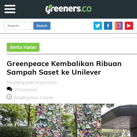
Search
Berita Harian
Greenpeace Kembalikan Ribuan
Sampah Saset ke Unilever
Diposting pada 22 Juni 2024
0 Comments
Reading time:
2
menit