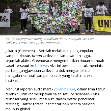
Aktivis Greenpeace mengembalikan ribuan sampah saset ke
Unilever. Foto: Greenpeace Indonesia.
Jakarta (Greeners) – Setelah melakukan pengumpulan
sampah khusus
brand
Unilever selama satu minggu,
sejumlah aktivis Greenpeace mengembalikan ribuan sampah
saset tersebut ke
Unilever
. Aksi ini bertujuan untuk meminta
pertanggungjawaban Unilever untuk mengambil dan
mengolah kembali sampah plastik yang telah mereka
hasilkan.
Menurut laporan audit merek
(
brand audit
)
dalam lima tahun
terakhir, Unilever merupakan salah satu perusahaan FMCG
terbesar yang selalu masuk ke dalam daftar pencemar
tertinggi. Daftar tersebut tercatat baik secara nasional
maupun global.