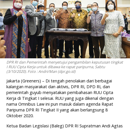
DPR RI dan Pemerintah menyetujui pengambilan keputusan tingkat
I RUU Cipta Kerja untuk dibawa ke rapat paripurna, Sabtu
(3/10/2020). Foto : Andri/Man (dpr.go.id)
Jakarta (Greeners) – Di tengah penolakan dari berbagai
kalangan masyarakat dan aktivis, DPR RI, DPD RI, dan
pemerintah guyub menyatakan pembahasan RUU Cipta
Kerja di Tingkat I selesai. RUU yang juga dikenal dengan
nama Omnibus Law ini pun masuk dalam agenda Rapat
Paripurna DPR RI Tingkat II yang akan berlangsung 8
Oktober 2020.
Ketua Badan Legislasi (Baleg) DPR RI Supratman Andi Agtas