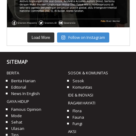
Follow on Instagram
Load More
SITEMAP
BERITA
SOSOK & KOMUNITAS
Berita Harian
Sosok
Editorial
Komunitas
News In English
IDE & INOVASI
GAYA HIDUP
RAGAM HAYATI
Famous Opinion
Flora
Mode
Fauna
Sehat
Fungi
Ulasan
AKSI
Tips