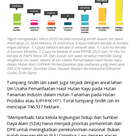
Teguh mengatakan, tahun 2020 terdata tumpang tindih luasan izin sawit
mencakup 22,7juta hektare. Di antaranya, 4,4juta hektare berada di konsesi
migas daratan. 1,12juta hektare berada di wilayah adat. 1,1 juta ha berada
di konsesi Minerba. 1,2 juta ha berada di area PIPPIB 2020 dan 79 ribu ha
berada di PIAPS Revisi 04. Dari luasan izin sawit tersebut memiliki silang
sengkarut izin sawit, seperti di Izin Usaha Pemanfaatan Hasil Hutan Kayu
dalam Hutan Alam IUPHHK HA berdasarkan tipe usahanya yang mencapai
395.074 hektar. (Sumber Data: Yayasan Madani Berkelanjutan/Desainer
Grafis: Ordo Dipo).
Tumpang tindih izin sawit juga terjadi dengan areal lahan
Izin Usaha Pemanfaatan Hasil Hutan Kayu pada Hutan
Tanaman Industri dalam Hutan Tanaman pada Hutan
Produksi atau IUPHHK HTI. Total tumpang-tindih izin ini
mencapai 746.537 hektare.
“Memperbaiki tata Kelola lingkungan hidup dan Sumber
Daya Alam (SDA) harus menjadi prioritas pemerintah dan
DPR untuk meningkatkan perekonomian nasional. Bukan
malah mengesahkan RUU Omnibus Law dengan alasan