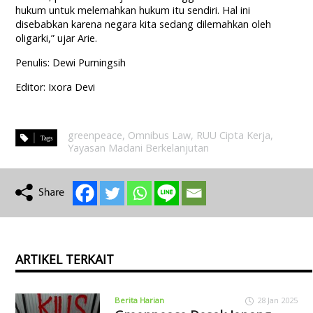
hukum untuk melemahkan hukum itu sendiri. Hal ini
disebabkan karena negara kita sedang dilemahkan oleh
oligarki,” ujar Arie.
Penulis: Dewi Purningsih
Editor: Ixora Devi
greenpeace
,
Omnibus Law
,
RUU Cipta Kerja
,
Yayasan Madani Berkelanjutan
ARTIKEL TERKAIT
Berita Harian
28 Jan 2025