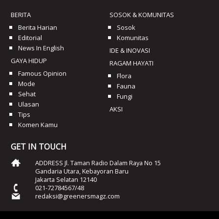
BERITA
SOSOK & KOMUNITAS
Berita Harian
Sosok
Editorial
Komunitas
News In English
IDE & INOVASI
GAYA HIDUP
RAGAM HAYATI
Famous Opinion
Flora
Mode
Fauna
Sehat
Fungi
Ulasan
AKSI
Tips
Komen Kamu
GET IN TOUCH
ADDRESS Jl. Taman Radio Dalam Raya No 15
Gandaria Utara, Kebayoran Baru
Jakarta Selatan 12140
021-72784567/48
redaksi@greenersmagz.com